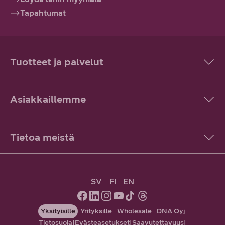
Tapahtumat
Tuotteet ja palvelut
Asiakkaillemme
Tietoa meistä
SV
FI
EN
Yksityisille
Yrityksille
Wholesale
DNA Oyj
Tietosuoja
|
Evästeasetukset
|
Saavutettavuus
|