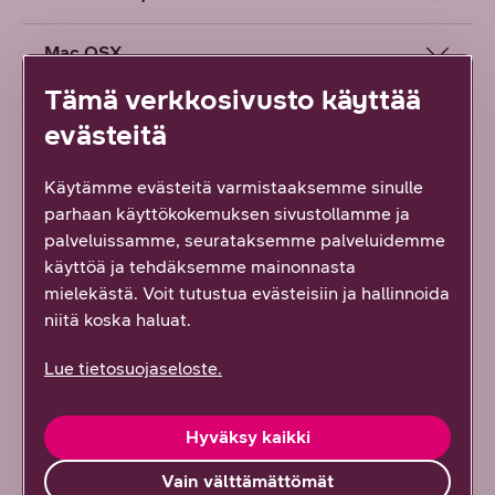
Mac OSX
Tämä verkkosivusto käyttää
Apple iPad
evästeitä
Android Tablet
Käytämme evästeitä varmistaaksemme sinulle
parhaan käyttökokemuksen sivustollamme ja
USB-kaapelin avulla
palveluissamme, seurataksemme palveluidemme
käyttöä ja tehdäksemme mainonnasta
mielekästä. Voit tutustua evästeisiin ja hallinnoida
niitä koska haluat.
Lue tietosuojaseloste.
Löysitkö etsimäsi tiedon tältä sivulta?
Hyväksy kaikki
Palautteesi on tärkeää!
3
vastausta
Vain välttämättömät