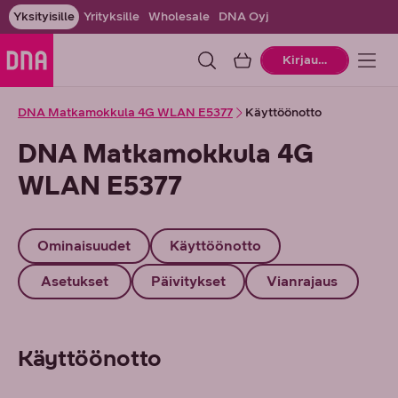
Yksityisille
Yrityksille
Wholesale
DNA Oyj
Ostoskori
Kirjaudu
DNA Matkamokkula 4G WLAN E5377
Käyttöönotto
DNA Matkamokkula 4G
WLAN E5377
Ominaisuudet
Käyttöönotto
Asetukset
Päivitykset
Vianrajaus
Käyttöönotto