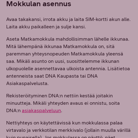
Mokkulan asennus
Avaa takakansi, irrota akku ja laita SIM-kortti akun alle.
Laita akku paikalleen ja sulje kansi.
Aseta Matkamokkula mahdollisimman lähelle ikkunaa.
Mitä lähempänä ikkunaa Matkamokkula on, sitä
paremman yhteysnopeuden Matkamokkula yleensä
saa. Mikäli asunto on uusi, suosittelemme ikkunan
ulkopuolelle asennettavaa ulkoista antennia. Lisätietoa
antenneista saat DNA Kaupasta tai DNA
Asiakaspalvelusta.
Rekisteröityminen DNA:n nettiin kestää joitakin
minuutteja. Mikäli yhteyden avaus ei onnistu, soita
DNA:n
asiakaspalveluun
.
Nettiyhteys on käytettävissä kun mokkulassa palaa
virtavalo ja verkkotilan merkkivalo (jollain muulla värillä
kuin punaisella). Jos mokkulassa on näyttö, näet