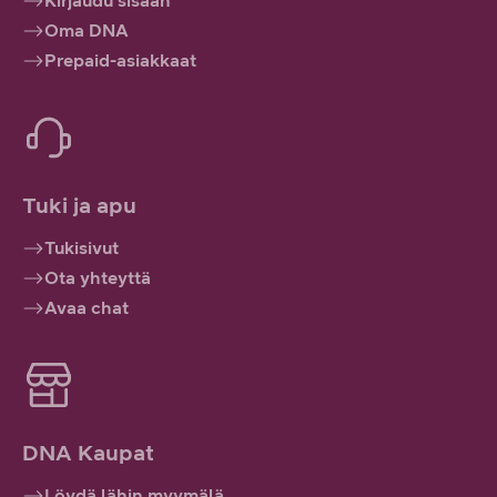
Kirjaudu sisään
Oma DNA
Prepaid-asiakkaat
Tuki ja apu
Tukisivut
Ota yhteyttä
Avaa chat
DNA Kaupat
Löydä lähin myymälä