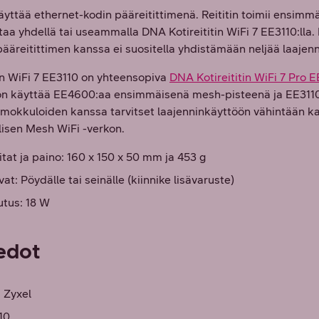
 käyttää ethernet-kodin pääreitittimenä. Reititin toimii ensim
taa yhdellä tai useammalla DNA Kotireititin WiFi 7 EE3110:ll
ääreitittimen kanssa ei suositella yhdistämään neljää laaje
in WiFi 7 EE3110 on yhteensopiva
DNA Kotireititin WiFi 7 Pro 
on käyttää EE4600:aa ensimmäisenä mesh-pisteenä ja EE3110
ai mokkuloiden kanssa tarvitset laajenninkäyttöön vähintään ka
llisen Mesh WiFi -verkon.
tat ja paino: 160 x 150 x 50 mm ja 453 g
t: Pöydälle tai seinälle (kiinnike lisävaruste)
tus: 18 W
edot
: Zyxel
10