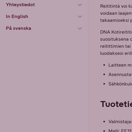
Yhteystiedot
Reititintä voi
voidaan laajen
In English
takaamiseksi p
På svenska
DNA Kotireitit
suosituksena 
reitittimien t
luodaksesi eri
Laitteen mi
Asennustava
Sähkönkulu
Tuoteti
Valmistaja
Malli: EE31