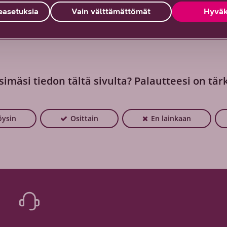
sohje
asetuksia
Vain välttämättömät
Hyväk
 nimi ja salasana -tietokortti
simäsi tiedon tältä sivulta? Palautteesi on tär
öysin
Osittain
En lainkaan