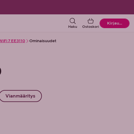
Ostoskori
Kirjaudu
Haku
Ostoskori
 WiFi 7 EE3110
Ominaisuudet
0
Vianmääritys