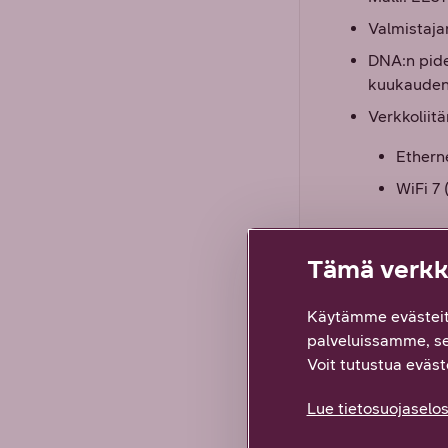
Valmistaja
DNA:n pide
kuukauden 
Verkkoliitä
Etherne
WiFi 7 
Myyntip
Tämä verkko
Käytämme evästeit
DNA WiFi 7 
palveluissamme, s
virtalähde
Voit tutustua eväste
ethernet-j
Lue tietosuojaselos
ohje käytt