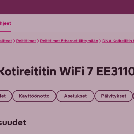
ohjeet
aitteet
Reitittimet
Reitittimet Ethernet-liittymään
DNA Kotireititin
otireititin WiFi 7 EE311
det
Käyttöönotto
Asetukset
Päivitykset
suudet