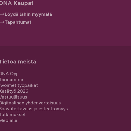
DNA Kaupat
Löydä lähin myymälä
Tapahtumat
Tietoa meistä
DNA Oyj
Tarinamme
Avoimet työpaikat
Kesätyö 2026
Vastuullisuus
Digitaalinen yhdenvertaisuus
Saavutettavuus ja esteettömyys
Tutkimukset
Medialle