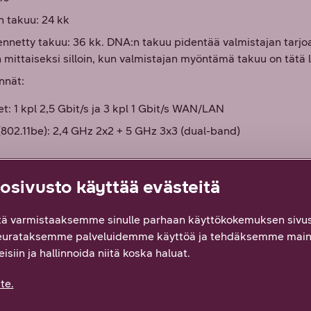
n takuu: 24 kk
nnetty takuu: 36 kk. DNA:n takuu pidentää valmistajan tar
mittaiseksi silloin, kun valmistajan myöntämä takuu on tätä 
nnät:
t: 1 kpl 2,5 Gbit/s ja 3 kpl 1 Gbit/s WAN/LAN
(802.11be): 2,4 GHz 2x2 + 5 GHz 3x3 (dual-band)
aketin sisältö
sivusto käyttää evästeitä
ä varmistaaksemme sinulle parhaan käyttökokemuksen sivus
EE3110 -reititin
eurataksemme palveluidemme käyttöä ja tehdäksemme main
isiin ja hallinnoida niitä koska haluat.
ohto
te.
öönottoon