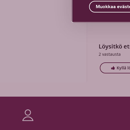
turvallisuu
Muokkaa eväste
WiFi-verkon
Löysitkö et
2
vastausta
Kyllä l