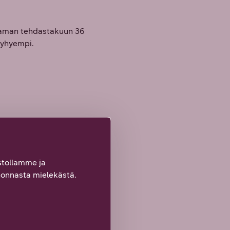
joaman tehdastakuun 36
lyhyempi.
tollamme ja
onnasta mielekästä.