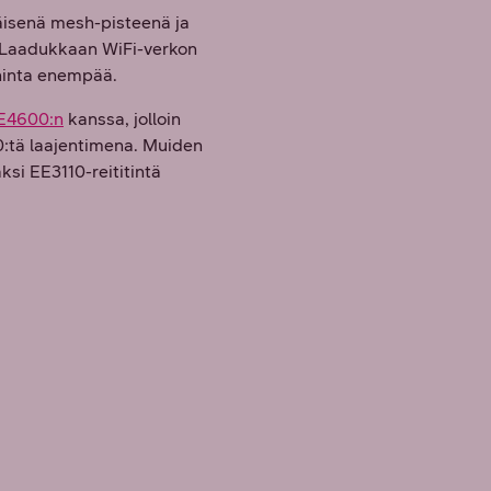
mäisenä mesh-pisteenä ja
a. Laadukkaan WiFi-verkon
nninta enempää.
EE4600:n
kanssa, jolloin
:tä laajentimena. Muiden
ksi EE3110-reititintä