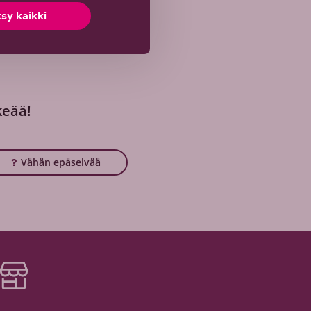
sy kaikki
keää!
Vähän epäselvää