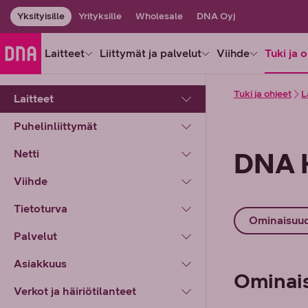
Yksityisille
Yrityksille
Wholesale
DNA Oyj
Laitteet
Liittymät ja palvelut
Viihde
Tuki ja 
Tuki ja ohjeet
L
Laitteet
Puhelinliittymät
Netti
DNA K
Viihde
Tietoturva
Ominaisuu
Palvelut
Asiakkuus
Ominai
Verkot ja häiriötilanteet