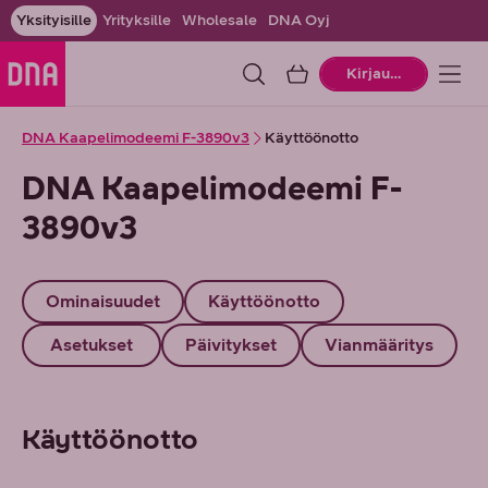
Yksityisille
Yrityksille
Wholesale
DNA Oyj
Ostoskori
Kirjaudu
DNA Kaapelimodeemi F-3890v3
Käyttöönotto
DNA Kaapelimodeemi F-
3890v3
Ominaisuudet
Käyttöönotto
Asetukset
Päivitykset
Vianmääritys
Käyttöönotto