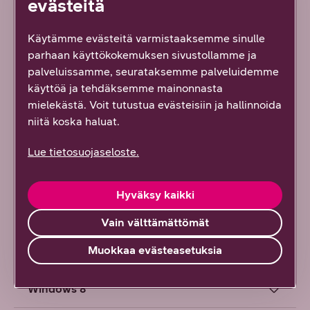
evästeitä
Laajemmat laajakaistan oppaat löydät
täältä
.
Käytämme evästeitä varmistaaksemme sinulle
WiFi-verkon asetuksista lisätietoja löydät
täältä
.
parhaan käyttökokemuksen sivustollamme ja
Tutustu myös internetin turvalliseen käyttöön ja
palveluissamme, seurataksemme palveluidemme
tietojesi suojaamiseen
täällä
.
käyttöä ja tehdäksemme mainonnasta
mielekästä. Voit tutustua evästeisiin ja hallinnoida
niitä koska haluat.
WiFi-yhteyden muodostaminen
Lue tietosuojaseloste.
Huom! DNA 3890v3 -modeemi etsii oletusarvoisesti
WiFi-verkkoja sekä 2,4 Ghz-, että 5 Ghz -taajuuksilla.
Valitse aina ”5 Ghz” -maininnalla oleva vaihtoehto,
Hyväksy kaikki
mikäli sellainen löytyy. Näin varmistat käyttöösi aina
nopeimman netin.
Vain välttämättömät
Muokkaa evästeasetuksia
Windows 10
Windows 8