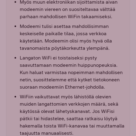
Myös muun elektroniikan sijoittamista aivan
modeemin viereen on suositeltavaa välttää
parhaan mahdollisen WiFin takaamiseksi.
Modeemi tulisi asettaa mahdollisimman
keskeiselle paikalle tilaa, jossa verkkoa
käytetään. Modeemin olisi myös hyvä olla
tavanomaista pöytäkorkeutta ylempänä.
Langaton WiFi ei toistaiseksi pysty
saavuttamaan modeemin huippunopeuksia.
Kun haluat varmistaa nopeimman mahdollisen
netin, suosittelemme että kytket tietokoneen
suoraan modeemiin Ethernet-johdolla.
WiFiin vaikuttavat myös lähistöllä olevien
muiden langattomien verkkojen määrä, sekä
käytössä olevat lähetyskanavat. Jos WiFisi
pätkii tai hidastelee, saattaa ratkaisu löytyä
hakemalla toista WiFi-kanavaa tai muuttamalla
taajuutta manuaalisesti.