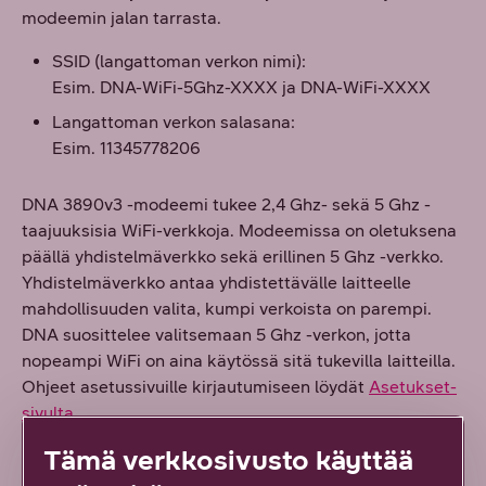
modeemin jalan tarrasta.
SSID (langattoman verkon nimi):
Esim. DNA-WiFi-5Ghz-XXXX ja DNA-WiFi-XXXX
Langattoman verkon salasana:
Esim. 11345778206
DNA 3890v3 -modeemi tukee 2,4 Ghz- sekä 5 Ghz -
taajuuksisia WiFi-verkkoja. Modeemissa on oletuksena
päällä yhdistelmäverkko sekä erillinen 5 Ghz -verkko.
Yhdistelmäverkko antaa yhdistettävälle laitteelle
mahdollisuuden valita, kumpi verkoista on parempi.
DNA suosittelee valitsemaan 5 Ghz -verkon, jotta
nopeampi WiFi on aina käytössä sitä tukevilla laitteilla.
Ohjeet asetussivuille kirjautumiseen löydät
Asetukset-
sivulta
.
Tämä verkkosivusto käyttää
Modeemin sarjanumero (S/N) ja MAC-numero löytyvät
samaisesta tarrasta.