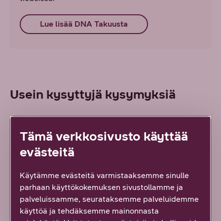
Lue lisää DNA Takuusta
Usein kysyttyjä kysymyksiä
Onko tilaamillani tuotteilla
Tämä verkkosivusto käyttää
palautusoikeutta?
evästeitä
Miten lähetän DNA:lta ostamani laitteen
takuuhuoltoon?
Käytämme evästeitä varmistaaksemme sinulle
parhaan käyttökokemuksen sivustollamme ja
palveluissamme, seurataksemme palveluidemme
käyttöä ja tehdäksemme mainonnasta