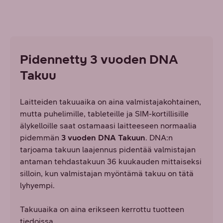
Pidennetty 3 vuoden DNA
Takuu
Laitteiden takuuaika on aina valmistajakohtainen,
mutta puhelimille, tableteille ja SIM-kortillisille
älykelloille saat ostamaasi laitteeseen normaalia
pidemmän
3 vuoden DNA Takuun
. DNA:n
tarjoama takuun laajennus pidentää valmistajan
antaman tehdastakuun 36 kuukauden mittaiseksi
silloin, kun valmistajan myöntämä takuu on tätä
lyhyempi.
Takuuaika on aina erikseen kerrottu tuotteen
tiedoissa.