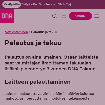
Yksityisille
Yrityksille
Wholesale
DNA Oyj
Ostoskori
Kirjaudu
Nettiostaminen
Palautus ja takuu
Palautus ja takuu
Palautus on aina ilmainen. Osaan laitteista
saat valmistajan ilmoittaman takuuajan
lisäksi pidennetyn 3 vuoden DNA Takuun.
Laitteen palauttaminen
Laite on palautettava viimeistään 14 päivän kuluttua
mahdollisen peruuttamisilmoituksen tekemisestä.