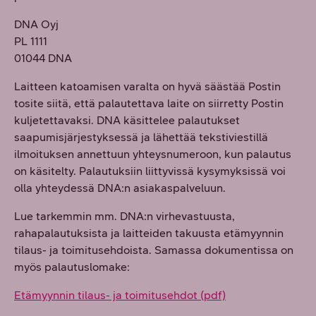
DNA Oyj
PL 1111
01044 DNA
Laitteen katoamisen varalta on hyvä säästää Postin
tosite siitä, että palautettava laite on siirretty Postin
kuljetettavaksi. DNA käsittelee palautukset
saapumisjärjestyksessä ja lähettää tekstiviestillä
ilmoituksen annettuun yhteysnumeroon, kun palautus
on käsitelty. Palautuksiin liittyvissä kysymyksissä voi
olla yhteydessä DNA:n asiakaspalveluun.
Lue tarkemmin mm. DNA:n virhevastuusta,
rahapalautuksista ja laitteiden takuusta etämyynnin
tilaus- ja toimitusehdoista. Samassa dokumentissa on
myös palautuslomake:
Etämyynnin tilaus- ja toimitusehdot (pdf)