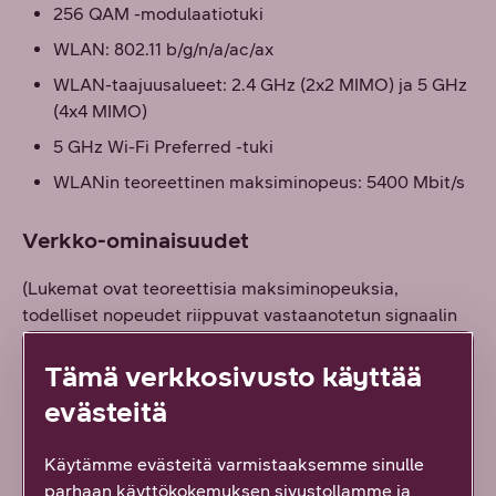
256 QAM -modulaatiotuki
WLAN: 802.11 b/g/n/a/ac/ax
WLAN-taajuusalueet: 2.4 GHz (2x2 MIMO) ja 5 GHz
(4x4 MIMO)
5 GHz Wi-Fi Preferred -tuki
WLANin teoreettinen maksiminopeus: 5400 Mbit/s
Verkko-ominaisuudet
(Lukemat ovat teoreettisia maksiminopeuksia,
todelliset nopeudet riippuvat vastaanotetun signaalin
vahvuudesta, mobiiliverkon kyvykkyydestä sekä
käytetystä liittymätyypistä)
Tämä verkkosivusto käyttää
evästeitä
5G-enimmäisnopeus verkosta 3,45 Gbit/s (NSA 5G),
1,4 Gbit/s (SA 5G)
Käytämme evästeitä varmistaaksemme sinulle
5G-enimmäisnopeus kohti verkkoa 600 Mbit/s
parhaan käyttökokemuksen sivustollamme ja