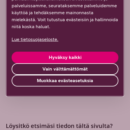
(NSA 5G), 900 Mbit/s (SA 5G)
palveluissamme, seurataksemme palveluidemme
4G LTE -enimmäisnopeus verkosta 2,0 Gbit/s
käyttöä ja tehdäksemme mainonnasta
mielekästä. Voit tutustua evästeisiin ja hallinnoida
4G LTE -enimmäisnopeus kohti verkkoa 150 Mbit/s
niitä koska haluat.
Myyntipakkauksen sisältö
Lue tietosuojaseloste.
DNA Kotimokkula 5G WiFi MC8020
Virtalähde (12 V/3,3 A)
Hyväksy kaikki
Ethernet-kaapeli
Vain välttämättömät
Pikaopas
Muokkaa evästeasetuksia
Löysitkö etsimäsi tiedon tältä sivulta?