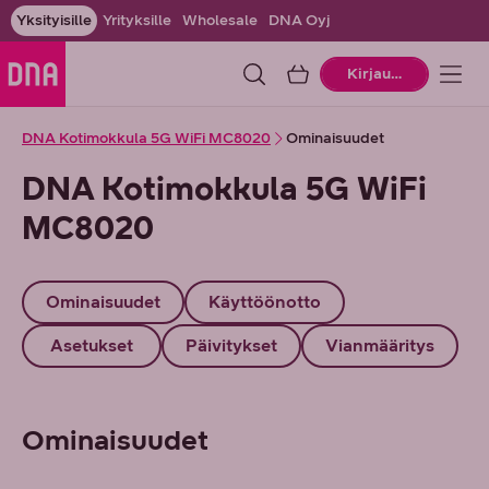
Yksityisille
Yrityksille
Wholesale
DNA Oyj
Ostoskori
Kirjaudu
DNA Kotimokkula 5G WiFi MC8020
Ominaisuudet
DNA Kotimokkula 5G WiFi
MC8020
Ominaisuudet
Käyttöönotto
Asetukset
Päivitykset
Vianmääritys
Ominaisuudet