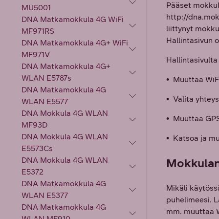
Pääset mokkula
MU5001
http://dna.mokk
DNA Matkamokkula 4G WiFi
liittynyt mokk
MF971RS
Hallintasivun 
DNA Matkamokkula 4G+ WiFi
MF971V
Hallintasivult
DNA Matkamokkula 4G+
WLAN E5787s
• Muuttaa WiFi
DNA Matkamokkula 4G
• Valita yhtey
WLAN E5577
DNA Mokkula 4G WLAN
• Muuttaa GPS
MF93D
DNA Mokkula 4G WLAN
• Katsoa ja m
E5573Cs
DNA Mokkula 4G WLAN
Mokkulan 
E5372
DNA Matkamokkula 4G
Mikäli käytöss
WLAN E5377
puhelimeesi. L
DNA Matkamokkula 4G
mm. muuttaa W
WLAN MF910