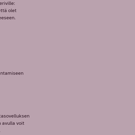
iville:
ttä olet
neeseen.
antamiseen
ntasovelluksen
avulla voit
.