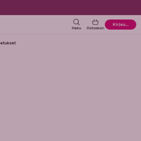
Ostoskori
Kirjaudu
Haku
Ostoskori
etukset