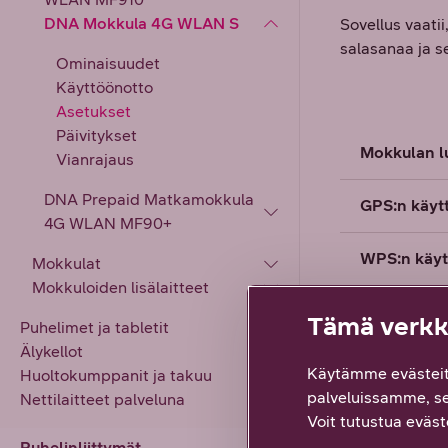
DNA Mokkula 4G WLAN S
Sovellus vaati
salasanaa ja s
Ominaisuudet
Käyttöönotto
Asetukset
Päivitykset
Mokkulan l
Vianrajaus
DNA Prepaid Matkamokkula
GPS:n käyt
4G WLAN MF90+
WPS:n käyt
Mokkulat
Mokkuloiden lisälaitteet
Mokkulan h
Tämä verkko
Puhelimet ja tabletit
Älykellot
Nollaus teh
Käytämme evästeit
Huoltokumppanit ja takuu
palveluissamme, s
Nettilaitteet palveluna
PIN-koodin
Voit tutustua eväste
Puhelinliittymät