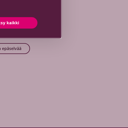
sy kaikki
keää!
 epäselvää