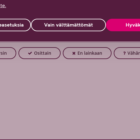
te.
asetuksia
Vain välttämättömät
Hyväk
simäsi tiedon tältä sivulta? Palautteesi on tär
isenä!
ysin
Osittain
En lainkaan
Vähän