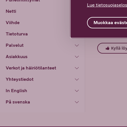
Lue tietosuojaselos
Netti
Muokkaa eväste
Viihde
Löysitkö et
Tietoturva
Vastaa ensimmä
Palvelut
Kyllä lö
Asiakkuus
Verkot ja häiriötilanteet
Yhteystiedot
In English
På svenska