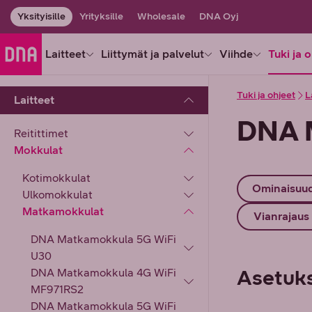
Yksityisille
Yrityksille
Wholesale
DNA Oyj
Laitteet
Liittymät ja palvelut
Viihde
Tuki ja 
Tuki ja ohjeet
L
Laitteet
DNA 
Reitittimet
Mokkulat
Kotimokkulat
Ominaisuu
Ulkomokkulat
Matkamokkulat
Vianrajaus
DNA Matkamokkula 5G WiFi
U30
Asetuk
DNA Matkamokkula 4G WiFi
MF971RS2
DNA Matkamokkula 5G WiFi