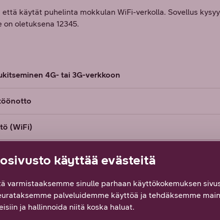
i, että käytät puhelinta mokkulan WiFi-verkolla. Sovellus kys
e on oletuksena 12345.
ukitseminen 4G- tai 3G-verkkoon
töönotto
tö (WiFi)
allintasalasanan muuttaminen
sivusto käyttää evästeitä
dasasetuksille
ä varmistaaksemme sinulle parhaan käyttökokemuksen sivus
eurataksemme palveluidemme käyttöä ja tehdäksemme main
 syöttäminen
isiin ja hallinnoida niitä koska haluat.