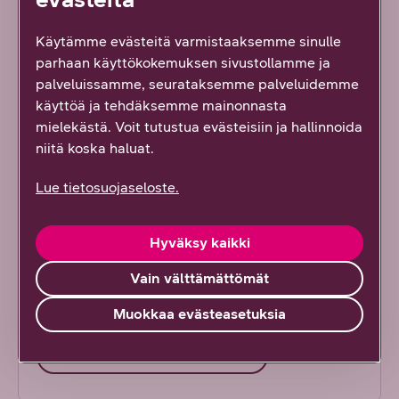
Käytämme evästeitä varmistaaksemme sinulle
parhaan käyttökokemuksen sivustollamme ja
palveluissamme, seurataksemme palveluidemme
käyttöä ja tehdäksemme mainonnasta
mielekästä. Voit tutustua evästeisiin ja hallinnoida
niitä koska haluat.
Lue tietosuojaseloste.
Katso videolta, kuinka Vuokraamon
Hyväksy kaikki
käyttäminen ja sisältöjen
Vain välttämättömät
vuokraaminen viihdeboksilla
tapahtuu.
Muokkaa evästeasetuksia
Katso ohjevideo