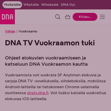
Yksityisille
Yrityksille
Wholesale
DNA Oyj
Ostoskori
Kirjaudu
Viihde
Vuokraamo
DNA TV Vuokraamon tuki
Ohjeet elokuvien vuokraamiseen ja
katseluun DNA Vuokraamon kautta
Vuokraamosta voit vuokrata SF Anytimen elokuvia ja
sarjoja DNA TV -sovelluksella, viihdeboksilla, mobiilissa
Android-laitteilla tai tietokoneen Chrome-selaimella
osoitteessa
dnatv.dna.fi
. Voit lisäksi katsella vuokrattua
elokuvaa iOS-laitteella.