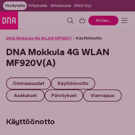
Yksityisille
Yrityksille
Wholesale
DNA Oyj
Ostoskori
Kirjaudu
DNA Mokkula 4G WLAN MF920V
Käyttöönotto
DNA Mokkula 4G WLAN
MF920V(A)
Ominaisuudet
Käyttöönotto
Asetukset
Päivitykset
Vianrajaus
Käyttöönotto