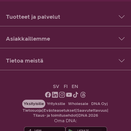
Tuotteet ja palvelut
Asiakkaillemme
Tietoa meistä
SV
FI
EN
Yksityisille
Yrityksille
Wholesale
DNA Oyj
Tietosuoja
|
Evästeasetukset
|
Saavutettavuus
|
Tilaus- ja toimitusehdot
|
DNA 2026
Oma DNA: