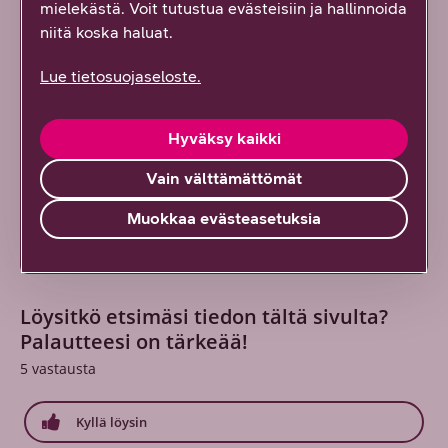
mielekästä. Voit tutustua evästeisiin ja hallinnoida
niitä koska haluat.
Mac OSX
Lue tietosuojaseloste.
Apple iPad
Hyväksy kaikki
Android Tablet
Vain välttämättömät
Muokkaa evästeasetuksia
Löysitkö etsimäsi tiedon tältä sivulta?
Palautteesi on tärkeää!
5
vastausta
Kyllä löysin