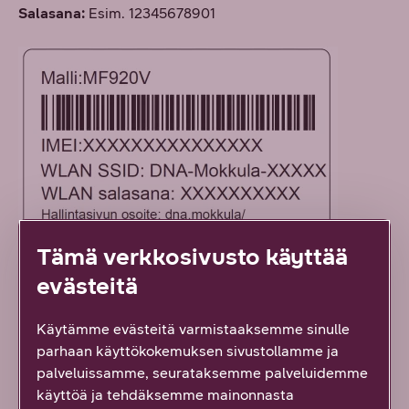
Salasana:
Esim. 12345678901
Tämä verkkosivusto käyttää
evästeitä
Windows 10
Käytämme evästeitä varmistaaksemme sinulle
Windows 8
parhaan käyttökokemuksen sivustollamme ja
palveluissamme, seurataksemme palveluidemme
Windows 7 / Vista
käyttöä ja tehdäksemme mainonnasta