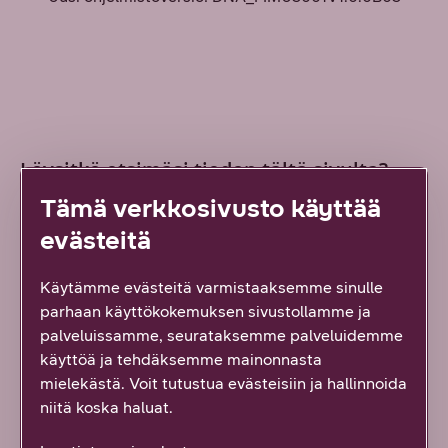
Löysitkö etsimäsi tiedon tältä sivulta?
Palautteesi on tärkeää!
Tämä verkkosivusto käyttää
6
vastausta
evästeitä
Kyllä löysin
Käytämme evästeitä varmistaaksemme sinulle
parhaan käyttökokemuksen sivustollamme ja
Osittain
palveluissamme, seurataksemme palveluidemme
käyttöä ja tehdäksemme mainonnasta
En lainkaan
mielekästä. Voit tutustua evästeisiin ja hallinnoida
niitä koska haluat.
Vähän epäselvää