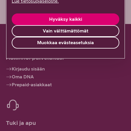
Lue tietosuojaseloste.
Hyväksy kaikki
Vain välttämättömät
Muokkaa evästeasetuksia
Hallinnoi palveluitasi
Kirjaudu sisään
Oma DNA
Prepaid-asiakkaat
Tuki ja apu