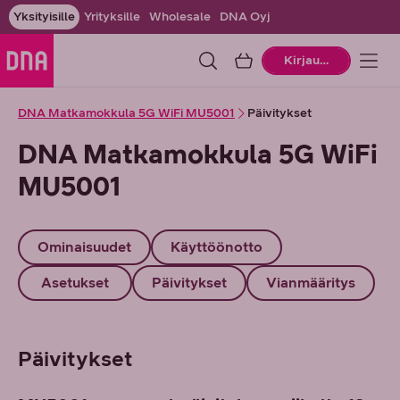
Yksityisille
Yrityksille
Wholesale
DNA Oyj
Ostoskori
Kirjaudu
DNA Matkamokkula 5G WiFi MU5001
Päivitykset
DNA Matkamokkula 5G WiFi
MU5001
Ominaisuudet
Käyttöönotto
Asetukset
Päivitykset
Vianmääritys
Päivitykset