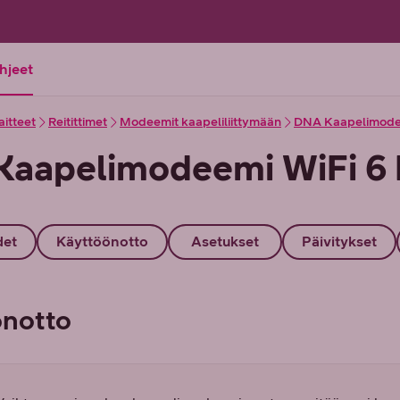
ohjeet
aitteet
Reitittimet
Modeemit kaapeliliittymään
DNA Kaapelimodee
aapelimodeemi WiFi 6 
det
Käyttöönotto
Asetukset
Päivitykset
önotto