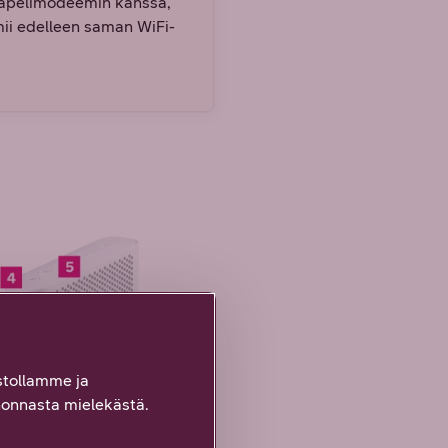
aapelimodeemin kanssa,
mii edelleen saman WiFi-
tollamme ja
onnasta mielekästä.