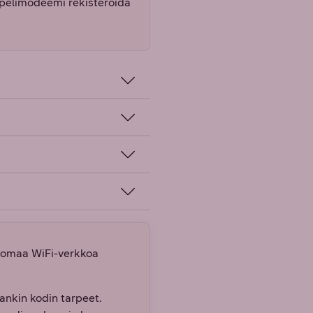
pelimodeemi rekisteröidä
uomaa WiFi-verkkoa
ankin kodin tarpeet.