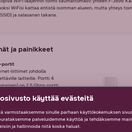
opiva WiFi-laajennin toimii saumattomasti yhteen F-3896 K
uoksi WiFisi kattaa entistä isomman alueen, mutta yhteys toi
(SSID) ja salasanan takana.
nät ja painikkeet
portit
rnet-liittimet johdolla
ttäville laitteille. Portti 4
mmainen) on 2.5 Gbps portti
et-nappi
sivusto käyttää evästeitä
a 5 sekuntia palauttaaksesi laite
asasetuksille
ä varmistaaksemme sinulle parhaan käyttökokemuksen sivus
nnijohdon RF-liitin
eurataksemme palveluidemme käyttöä ja tehdäksemme main
nnijohdon liitin
isiin ja hallinnoida niitä koska haluat.