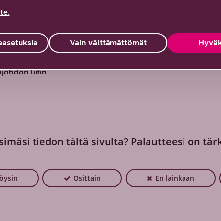
-parituspainike
te.
a vähintään 2 sekuntia
voidaksesi paritustila
asetuksia
Vain välttämättömät
Hyväk
-painike
 On/Off
ajohdon liitin
simäsi tiedon tältä sivulta? Palautteesi on tär
löysin
Osittain
En lainkaan