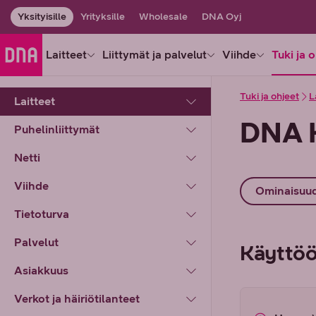
Yksityisille
Yrityksille
Wholesale
DNA Oyj
Laitteet
Liittymät ja palvelut
Viihde
Tuki ja 
Tuki ja ohjeet
L
Laitteet
DNA K
Puhelinliittymät
Netti
Viihde
Ominaisuu
Tietoturva
Palvelut
Käyttö
Asiakkuus
Verkot ja häiriötilanteet