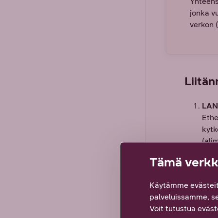
Yhteens
jonka v
verkon 
Liitän
LAN-
Ethe
kytke
(ali
Res
Tämä verkko
Pain
tehd
Käytämme evästeit
Ante
palveluissamme, s
Ante
Voit tutustua eväste