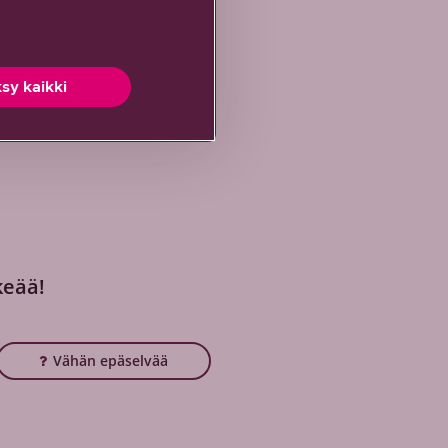
sy kaikki
keää!
Vähän epäselvää