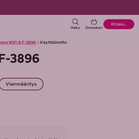
Ostoskori
Kirjaudu
Haku
Ostoskori
mi WiFi 6 F-3896
Käyttöönotto
F-3896
Vianmääritys