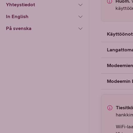
Huom.
V
Yhteystiedot
käyttöö
In English
På svenska
Käyttöönot
Langattoma
Modeemien s
Modeemin L
Tiesitkö
hankkim
WiFi-la