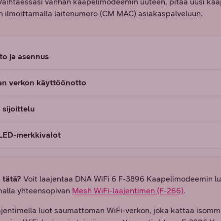
aihtaessasi vanhan kaapelimodeemin uuteen, pitää uusi kaa
n ilmoittamalla laitenumero (CM MAC) asiakaspalveluun.
to ja asennus
n verkon käyttöönotto
ijoittelu
ED-merkkivalot
 tätä?
Voit laajentaa DNA WiFi 6 F-3896 Kaapelimodeemin l
alla yhteensopivan
Mesh WiFi-laajentimen (F-266)
.
ajentimella luot saumattoman WiFi-verkon, joka kattaa isomm