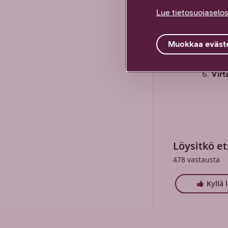
WPS
Lue tietosuojaselos
Pain
akti
Muokkaa eväste
WiFi
WiFi
Virt
Löysitkö et
478
vastausta
Kyllä 