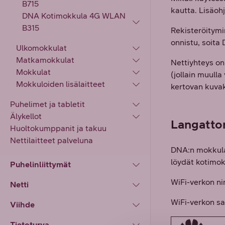
B715
kautta. Lisäoh
DNA Kotimokkula 4G WLAN
B315
Rekisteröitymi
onnistu, soita
Ulkomokkulat
Matkamokkulat
Nettiyhteys on
Mokkulat
(jollain muulla
Mokkuloiden lisälaitteet
kertovan kuva
Puhelimet ja tabletit
Älykellot
Langatto
Huoltokumppanit ja takuu
Nettilaitteet palveluna
DNA:n mokkulat
löydät kotimok
Puhelinliittymät
WiFi-verkon n
Netti
WiFi-verkon 
Viihde
Tietoturva