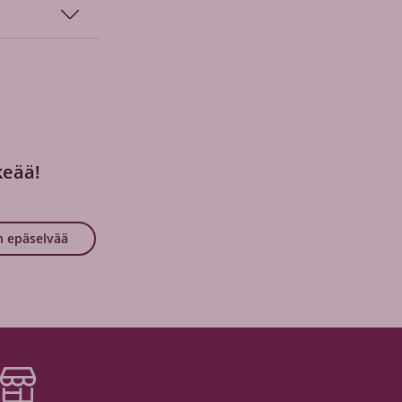
keää!
 epäselvää