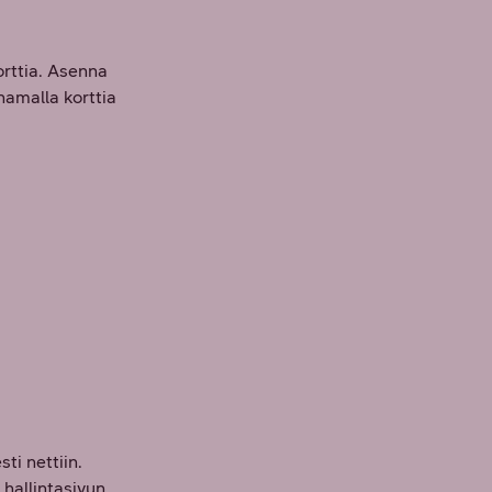
rttia. Asenna
namalla korttia
ti nettiin.
hallintasivun