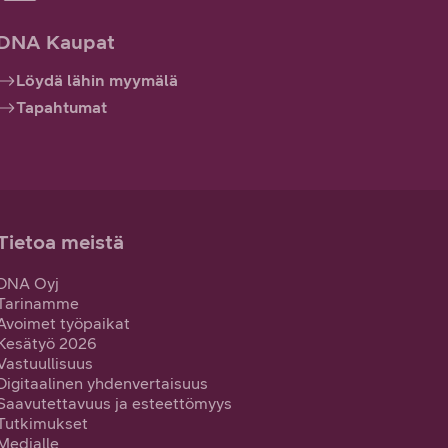
DNA Kaupat
Löydä lähin myymälä
Tapahtumat
Tietoa meistä
DNA Oyj
Tarinamme
Avoimet työpaikat
Kesätyö 2026
Vastuullisuus
Digitaalinen yhdenvertaisuus
Saavutettavuus ja esteettömyys
Tutkimukset
Medialle