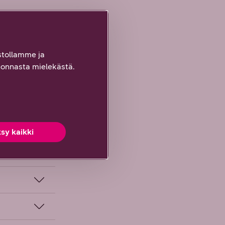
tollamme ja
onnasta mielekästä.
sy kaikki