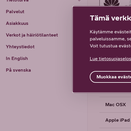
Palvelut
Tämä verkko
Asiakkuus
Käytämme evästeit
Verkot ja häiriötilanteet
palveluissamme, s
Voit tutustua eväste
Yhteystiedot
Windows 1
In English
Lue tietosuojaselos
På svenska
Windows 8
Muokkaa eväste
Windows 7 
Mac OSX
Apple iPad