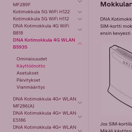
Mokkulan
MF289F
Kotimokkula 5G WiFi H122
Kotimokkula 5G WiFi H112
DNA Kotimokku
DNA Kotimokkula 4G WiFi
SIM-kortti mok
B818
ensin kevyesti 
DNA Kotimokkula 4G WLAN
B593S
Ominaisuudet
Käyttöönotto
Asetukset
Päivitykset
Vianmääritys
DNA Kotimokkula 4G+ WLAN
MF286(A)
DNA Kotimokkula 4G+ WLAN
E5186
Jos SIM-kortil
DNA Kotimokkula 4G+ WLAN
Mikäli käytöss