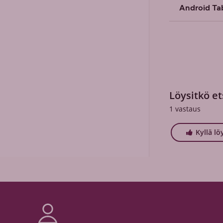
Android Ta
Löysitkö et
1
vastaus
Kyllä lö