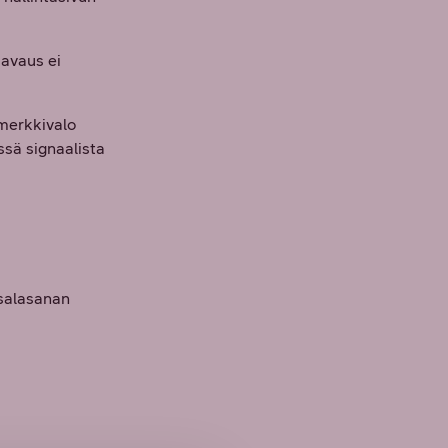
 avaus ei
 merkkivalo
ssä signaalista
 salasanan