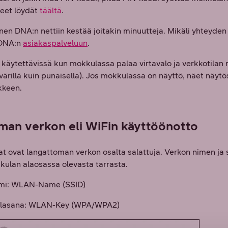
jeet löydät
täältä
.
nen DNA:n nettiin kestää joitakin minuutteja. Mikäli yhteyden
 DNA:n
asiakaspalveluun
.
 käytettävissä kun mokkulassa palaa virtavalo ja verkkotilan
 värillä kuin punaisella). Jos mokkulassa on näyttö, näet näytö
kkeen.
man verkon eli WiFin käyttöönotto
 ovat langattoman verkon osalta salattuja. Verkon nimen ja
kulan alaosassa olevasta tarrasta.
imi: WLAN-Name (SSID)
salasana: WLAN-Key (WPA/WPA2)