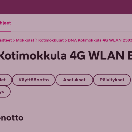
ohjeet
aitteet
Mokkulat
Kotimokkulat
DNA Kotimokkula 4G WLAN B59
Kotimokkula 4G WLAN 
det
Käyttöönotto
Asetukset
Päivitykset
ys
önotto