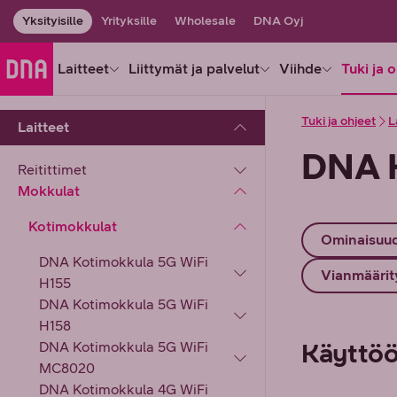
Yksityisille
Yrityksille
Wholesale
DNA Oyj
Laitteet
Liittymät ja palvelut
Viihde
Tuki ja 
Tuki ja ohjeet
L
Laitteet
DNA 
Reitittimet
Mokkulat
Kotimokkulat
Ominaisuu
DNA Kotimokkula 5G WiFi
Vianmäärit
H155
DNA Kotimokkula 5G WiFi
H158
Käyttö
DNA Kotimokkula 5G WiFi
MC8020
DNA Kotimokkula 4G WiFi