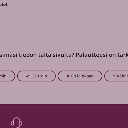
blet
simäsi tiedon tältä sivulta? Palautteesi on tär
ysin
Osittain
En lainkaan
Vähän