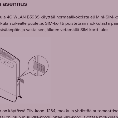
 asennus
la 4G WLAN B593S käyttää normaalikokoista eli Mini-SIM-ko
kulan oikealle puolelle. SIM-kortti poistetaan mokkulasta pai
sisäänpäin ja vasta sen jälkeen vetämällä SIM-kortti ulos.
la on käytössä PIN-koodi 1234, mokkula yhdistää automaattises
äsi on jokin muu PIN-koodi, pitää PIN-koodi syöttää mokkulan 