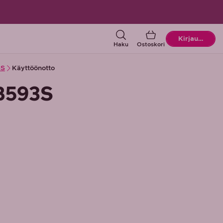
Ostoskori
Kirjaudu
Haku
Ostoskori
3S
Käyttöönotto
B593S