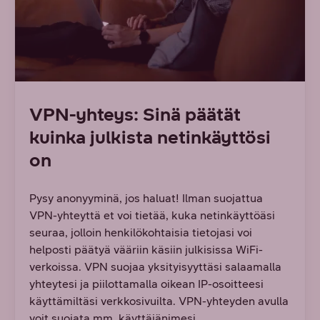
VPN-yhteys: Sinä päätät
kuinka julkista netinkäyttösi
on
Pysy anonyyminä, jos haluat! Ilman suojattua
VPN-yhteyttä et voi tietää, kuka netinkäyttöäsi
seuraa, jolloin henkilökohtaisia tietojasi voi
helposti päätyä vääriin käsiin julkisissa WiFi-
verkoissa. VPN suojaa yksityisyyttäsi salaamalla
yhteytesi ja piilottamalla oikean IP-osoitteesi
käyttämiltäsi verkkosivuilta. VPN-yhteyden avulla
voit suojata mm. käyttäjänimesi,