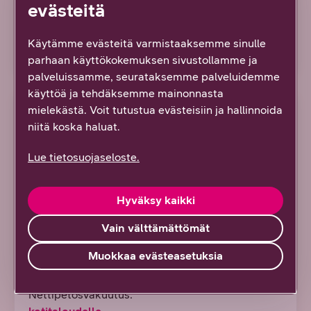
evästeitä
Jatkossa 8,90 €/kk. Ei määräaikaa
Tilaa tästä
Käytämme evästeitä varmistaaksemme sinulle
parhaan käyttökokemuksen sivustollamme ja
palveluissamme, seurataksemme palveluidemme
käyttöä ja tehdäksemme mainonnasta
SUOSITTELEMME
mielekästä. Voit tutustua evästeisiin ja hallinnoida
niitä koska haluat.
Lue tietosuojaseloste.
Hyväksy kaikki
Max 10 laitteelle
Vain välttämättömät
Pienelle perheelle tai henkilölle, joka omistaa
Muokkaa evästeasetuksia
useita laitteita
Nettipetosvakuutus: