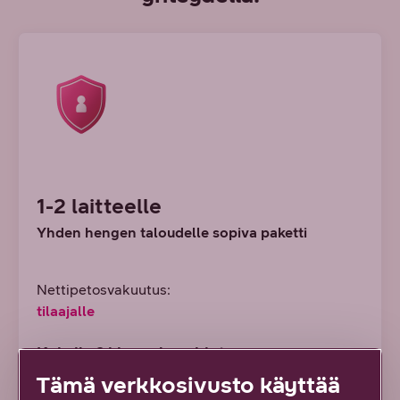
1-2 laitteelle
Yhden hengen taloudelle sopiva paketti
Nettipetosvakuutus:
tilaajalle
Kokeile 3 kk puoleen hintaan
4,45 €/kk
Tämä verkkosivusto käyttää