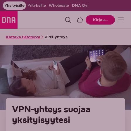
Yksityisille
Yrityksille
Wholesale
DNA Oyj
Ostoskori
Kirjaudu
Kattava tietoturva
VPN-yhteys
VPN-yhteys suojaa
yksityisyytesi