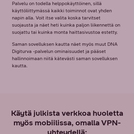
Palvelu on todella helppokäyttöinen, sillä
käyttöliittymässä kaikki toiminnot ovat yhden
napin alla. Voit itse valita koska tarvitset
suojausta ja näet heti kuinka paljon liikennettä on
suojattu tai kuinka monta haittasivustoa estetty.
Saman sovelluksen kautta näet myös muut DNA
Digiturva -palvelun ominaisuudet ja pääset
hallinnoimaan niitä kätevästi saman sovelluksen
kautta.
Käytä julkista verkkoa huoletta
myös mobiilissa, omalla VPN-
yhteydellä: