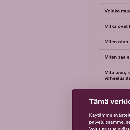
Voinko muu
Mitkä ovat 
Miten otan 
Miten saa e
Mitä teen, 
virheellisil
Mikä on DN
Tämä verkko
Kuinka voin
Käytämme evästeit
palveluissamme, s
Mistä voin 
Voit tutustua eväste