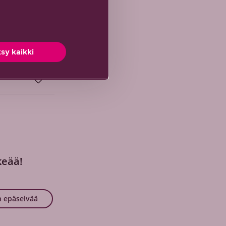
sy kaikki
keää!
 epäselvää