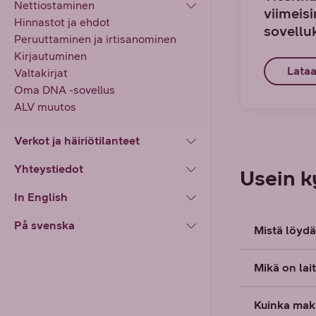
Nettiostaminen
viimeis
Hinnastot ja ehdot
sovellu
Peruuttaminen ja irtisanominen
Kirjautuminen
Lata
Valtakirjat
Oma DNA -sovellus
ALV muutos
Verkot ja häiriötilanteet
Yhteystiedot
Usein k
In English
På svenska
Mistä löydä
Mikä on la
Kuinka mak