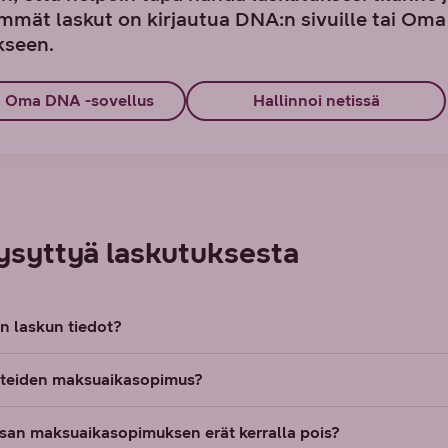
immät laskut on kirjautua DNA:n sivuille tai Om
kseen.
a Oma DNA -sovellus
Hallinnoi netissä
ysyttyä laskutuksesta
n laskun tiedot?
itteiden maksuaikasopimus?
san maksuaikasopimuksen erät kerralla pois?