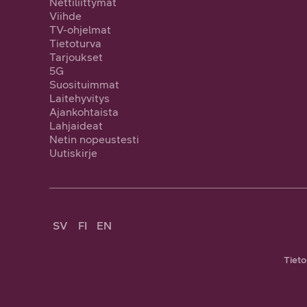
Nettiliittymät
Viihde
TV-ohjelmat
Tietoturva
Tarjoukset
5G
Suosituimmat
Laitehyvitys
Ajankohtaista
Lahjaideat
Netin nopeustesti
Uutiskirje
SV
FI
EN
Tieto