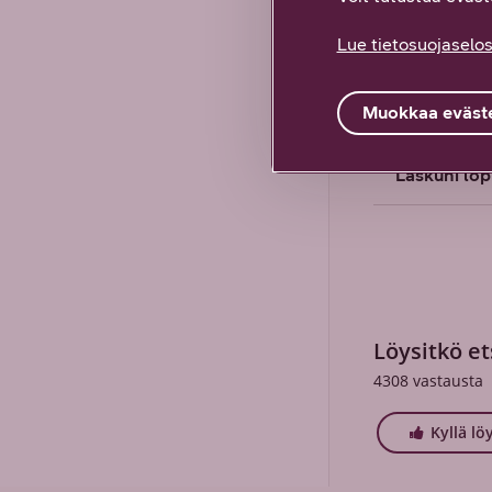
Mitä teen, 
Lue tietosuojaselos
vuoksi?
Muokkaa eväste
Miten teen
Laskuni lop
Löysitkö et
4308
vastausta
Kyllä lö