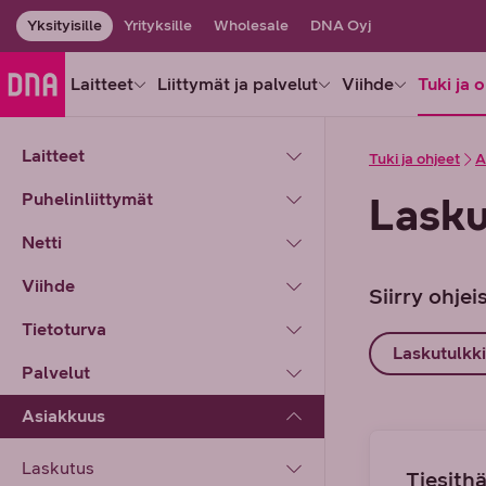
Yksityisille
Yrityksille
Wholesale
DNA Oyj
Laitteet
Liittymät ja palvelut
Viihde
Tuki ja 
Laitteet
Tuki ja ohjeet
A
Puhelinliittymät
Lasku
Netti
Viihde
Siirry ohjeis
Tietoturva
Laskutulkki
Palvelut
Asiakkuus
Laskutus
Tiesithä