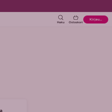
Ostoskori
Kirjaudu
Haku
Ostoskori
ja