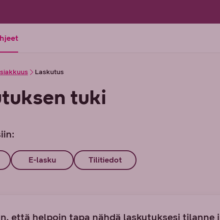
ohjeet
siakkuus
Laskutus
tuksen tuki
iin:
E-lasku
Tilitiedot
n, että helpoin tapa nähdä laskutuksesi tilanne 