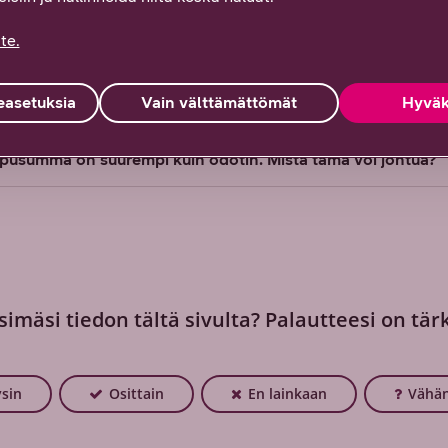
kun matkapuhelinliittymä suljettu maksamattomien laskujen
te.
asetuksia
Vain välttämättömät
Hyväk
 osoitteenmuutoksen?
pusumma on suurempi kuin odotin. Mistä tämä voi johtua?
simäsi tiedon tältä sivulta? Palautteesi on tär
ysin
Osittain
En lainkaan
Vähän