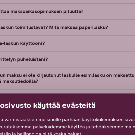
ttaa maksuaikasopimuksen pituutta?
laskun toimitustavat? Mitä maksaa paperilasku?
e-laskun käyttööni?
rittelyn puheluistani?
kun maksu ei ole kirjautunut laskulle esim.lasku on maksettu
lä maksutiedoilla?
A:n vähimmäislaskutusraja?
sivusto käyttää evästeitä
 siirtää maksupäivää?
ä varmistaaksemme sinulle parhaan käyttökokemuksen sivus
eurataksemme palveluidemme käyttöä ja tehdäksemme main
tarkistaa matkapuhelinliittymän saldon?
isiin ja hallinnoida niitä koska haluat.