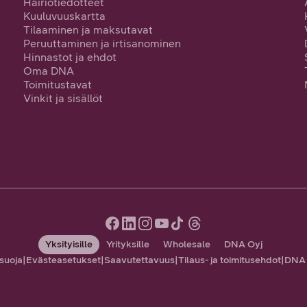
Häiriötiedotteet
Kuuluvuuskartta
Tilaaminen ja maksutavat
Peruuttaminen ja irtisanominen
Hinnastot ja ehdot
Oma DNA
Toimitustavat
Vinkit ja sisällöt
Yksityisille
Yrityksille
Wholesale
DNA Oyj
suoja
|
Evästeasetukset
|
Saavutettavuus
|
Tilaus- ja toimitusehdot
|
DNA