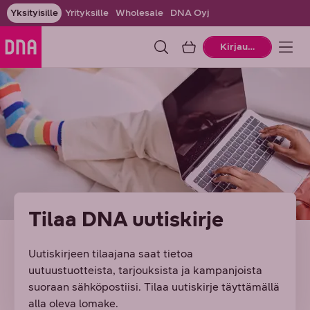
Yksityisille
Yrityksille
Wholesale
DNA Oyj
Ostoskori
Kirjaudu
Tilaa DNA uutiskirje
Uutiskirjeen tilaajana saat tietoa
uutuustuotteista, tarjouksista ja kampanjoista
suoraan sähköpostiisi. Tilaa uutiskirje täyttämällä
alla oleva lomake.