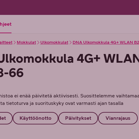
ohjeet
aitteet
Mokkulat
Ulkomokkulat
DNA Ulkomokkula 4G+ WLAN B2
Ulkomokkula 4G+ WLA
8-66
mistoa ei enää päivitetä aktiivisesti. Suosittelemme vaihtam
tta tietoturva ja suorituskyky ovat varmasti ajan tasalla
det
Käyttöönotto
Päivitykset
Vianrajaus