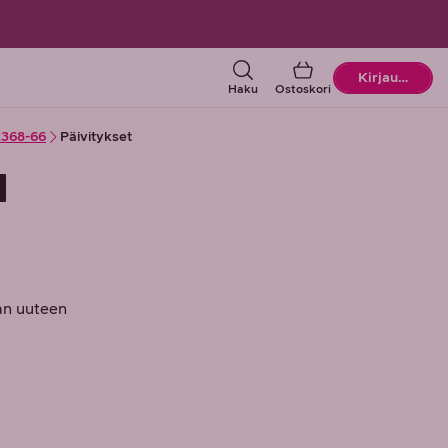
Ostoskori
Kirjaudu
Haku
Ostoskori
368-66
Päivitykset
N
aan uuteen