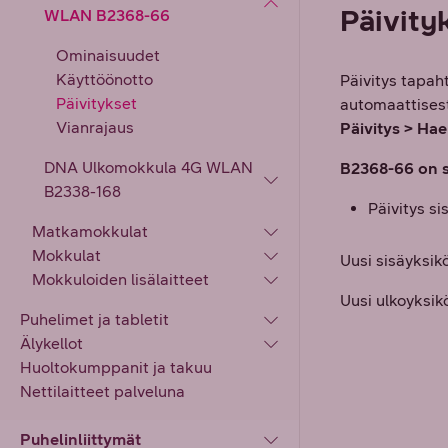
Päivity
WLAN B2368-66
Ominaisuudet
Käyttöönotto
Päivitys tapah
Päivitykset
automaattisest
Vianrajaus
Päivitys > Hae
DNA Ulkomokkula 4G WLAN
B2368-66 on s
B2338-168
Päivitys si
Matkamokkulat
Mokkulat
Uusi sisäyksi
Mokkuloiden lisälaitteet
Uusi ulkoyksik
Puhelimet ja tabletit
Älykellot
Huoltokumppanit ja takuu
Nettilaitteet palveluna
Puhelinliittymät