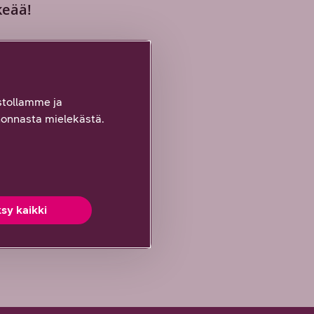
keää!
hän epäselvää
tollamme ja
onnasta mielekästä.
sy kaikki