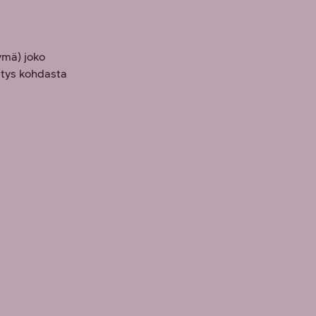
ymä) joko
itys kohdasta