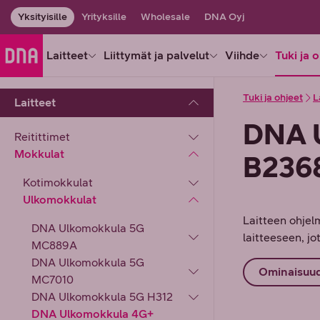
Yksityisille
Yrityksille
Wholesale
DNA Oyj
Laitteet
Liittymät ja palvelut
Viihde
Tuki ja 
Tuki ja ohjeet
L
Laitteet
DNA 
Reitittimet
Mokkulat
B236
Kotimokkulat
Ulkomokkulat
Laitteen ohjel
DNA Ulkomokkula 5G
laitteeseen, jo
MC889A
DNA Ulkomokkula 5G
Ominaisuu
MC7010
DNA Ulkomokkula 5G H312
DNA Ulkomokkula 4G+