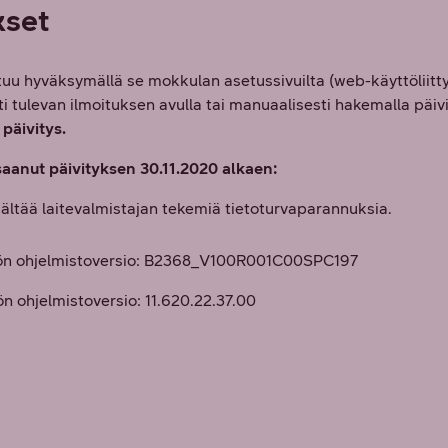
kset
tuu hyväksymällä se mokkulan asetussivuilta (web-käyttöliitt
i tulevan ilmoituksen avulla tai manuaalisesti hakemalla päiv
 päivitys.
aanut päivityksen 30.11.2020 alkaen:
sältää laitevalmistajan tekemiä tietoturvaparannuksia.
kön ohjelmistoversio: B2368_V100R001C00SPC197
ön ohjelmistoversio: 11.620.22.37.00