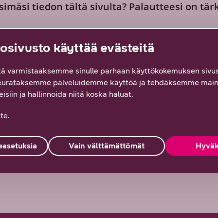
simäsi tiedon tältä sivulta? Palautteesi on tär
ysin
Osittain
En lainkaan
Vä
sivusto käyttää evästeitä
ä varmistaaksemme sinulle parhaan käyttökokemuksen sivus
eurataksemme palveluidemme käyttöä ja tehdäksemme main
isiin ja hallinnoida niitä koska haluat.
te.
asetuksia
Vain välttämättömät
Hyväk