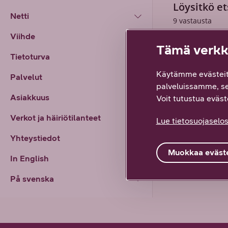
Löysitkö et
Netti
9
vastausta
Viihde
Kyllä lö
Tämä verkko
Tietoturva
Käytämme evästeit
Palvelut
palveluissamme, s
Asiakkuus
Voit tutustua eväste
Verkot ja häiriötilanteet
Lue tietosuojaselos
Yhteystiedot
Muokkaa eväste
In English
På svenska