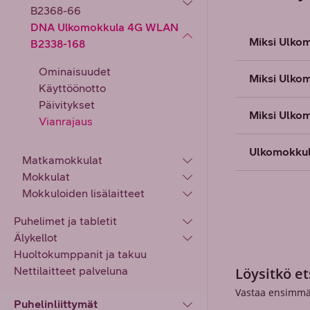
B2368-66
DNA Ulkomokkula 4G WLAN
Miksi Ulkom
B2338-168
Ominaisuudet
Miksi Ulkom
Käyttöönotto
Päivitykset
Miksi Ulko
Vianrajaus
Ulkomokkul
Matkamokkulat
Mokkulat
Mokkuloiden lisälaitteet
Puhelimet ja tabletit
Älykellot
Huoltokumppanit ja takuu
Nettilaitteet palveluna
Löysitkö et
Vastaa ensimmä
Puhelinliittymät