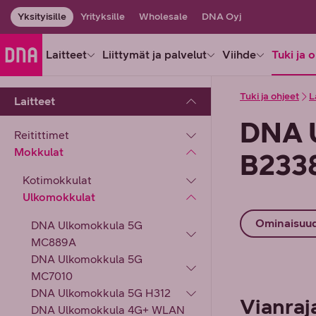
Yksityisille
Yrityksille
Wholesale
DNA Oyj
Laitteet
Liittymät ja palvelut
Viihde
Tuki ja 
Tuki ja ohjeet
L
Laitteet
DNA 
Reitittimet
Mokkulat
B233
Kotimokkulat
Ulkomokkulat
Ominaisuu
DNA Ulkomokkula 5G
MC889A
DNA Ulkomokkula 5G
MC7010
DNA Ulkomokkula 5G H312
Vianraj
DNA Ulkomokkula 4G+ WLAN