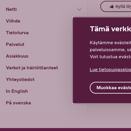
Kyllä lö
Netti
Viihde
Tämä verkko
Tietoturva
Käytämme evästeit
Palvelut
palveluissamme, s
Asiakkuus
Voit tutustua eväste
Verkot ja häiriötilanteet
Lue tietosuojaselos
Yhteystiedot
Muokkaa eväste
In English
På svenska