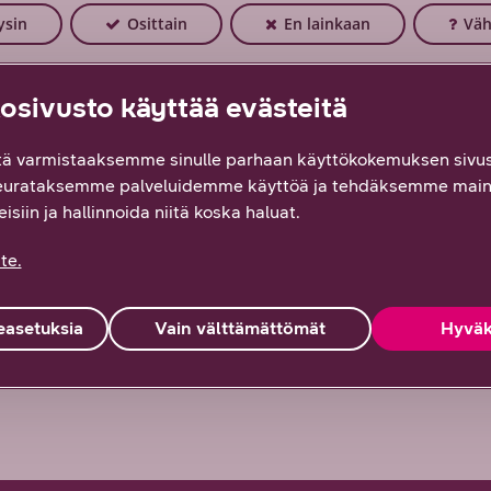
ysin
Osittain
En lainkaan
Väh
sivusto käyttää evästeitä
ä varmistaaksemme sinulle parhaan käyttökokemuksen sivus
eurataksemme palveluidemme käyttöä ja tehdäksemme main
isiin ja hallinnoida niitä koska haluat.
te.
asetuksia
Vain välttämättömät
Hyväk