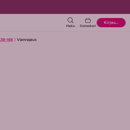
Ostoskori
Kirjaudu
Haku
Ostoskori
38-168
Vianrajaus