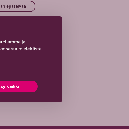
än epäselvää
tollamme ja
onnasta mielekästä.
sy kaikki