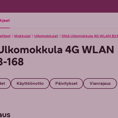
ohjeet
aitteet
Mokkulat
Ulkomokkulat
DNA Ulkomokkula 4G WLAN B23
Ulkomokkula 4G WLAN
8-168
det
Käyttöönotto
Päivitykset
Vianrajaus
aus