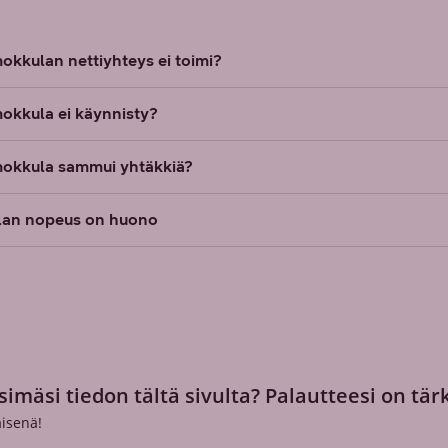
okkulan nettiyhteys ei toimi?
okkula ei käynnisty?
mokkula sammui yhtäkkiä?
an nopeus on huono
simäsi tiedon tältä sivulta? Palautteesi on tär
isenä!