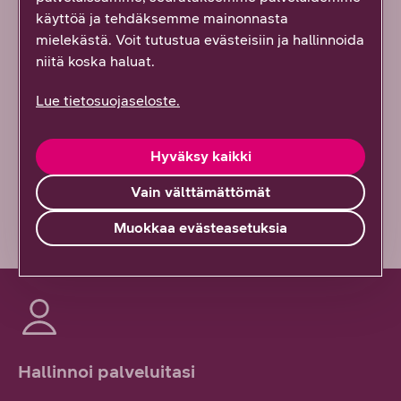
käyttöä ja tehdäksemme mainonnasta
mielekästä. Voit tutustua evästeisiin ja hallinnoida
Kyllä löysin
niitä koska haluat.
Osittain
Lue tietosuojaseloste.
En lainkaan
Hyväksy kaikki
Vähän epäselvää
Vain välttämättömät
Muokkaa evästeasetuksia
Hallinnoi palveluitasi