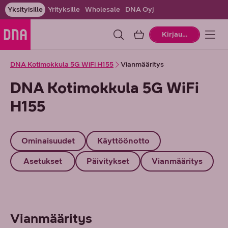
Yksityisille
Yrityksille
Wholesale
DNA Oyj
Ostoskori
Kirjaudu
DNA Kotimokkula 5G WiFi H155
Vianmääritys
DNA Kotimokkula 5G WiFi
H155
Ominaisuudet
Käyttöönotto
Asetukset
Päivitykset
Vianmääritys
Vianmääritys