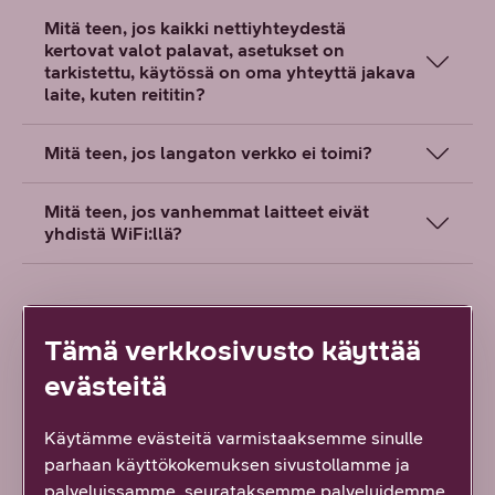
Mitä teen, jos kaikki nettiyhteydestä
kertovat valot palavat, asetukset on
tarkistettu, käytössä on oma yhteyttä jakava
laite, kuten reititin?
Mitä teen, jos langaton verkko ei toimi?
Mitä teen, jos vanhemmat laitteet eivät
yhdistä WiFi:llä?
Tämä verkkosivusto käyttää
evästeitä
Löysitkö etsimäsi tiedon tältä sivulta?
Käytämme evästeitä varmistaaksemme sinulle
Palautteesi on tärkeää!
parhaan käyttökokemuksen sivustollamme ja
107
vastausta
palveluissamme, seurataksemme palveluidemme