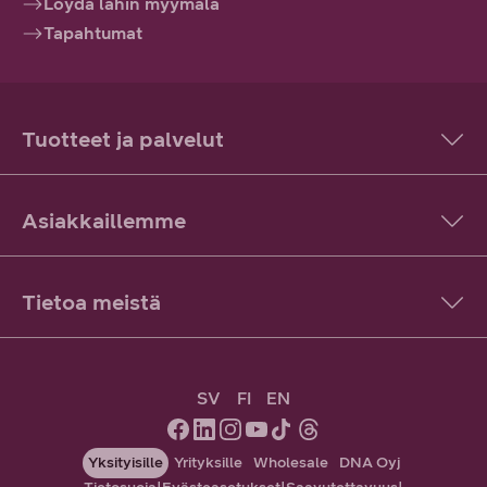
Löydä lähin myymälä
Tapahtumat
Tuotteet ja palvelut
Asiakkaillemme
Tietoa meistä
SV
FI
EN
Yksityisille
Yrityksille
Wholesale
DNA Oyj