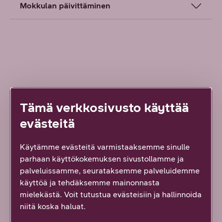
Mokkulan päivittäminen
Löysitkö etsimäsi tiedon tältä sivulta?
Palautteesi on tärkeää!
Tämä verkkosivusto käyttää
3
vastausta
evästeitä
Kyllä löysin
Käytämme evästeitä varmistaaksemme sinulle
parhaan käyttökokemuksen sivustollamme ja
Osittain
palveluissamme, seurataksemme palveluidemme
käyttöä ja tehdäksemme mainonnasta
mielekästä. Voit tutustua evästeisiin ja hallinnoida
En lainkaan
niitä koska haluat.
Vähän epäselvää