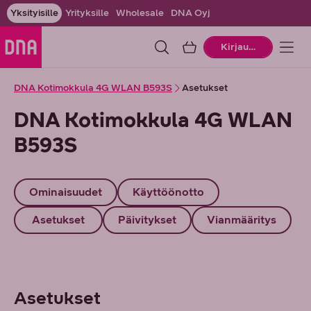
Yksityisille
Yrityksille
Wholesale
DNA Oyj
Ostoskori
Kirjaudu
DNA Kotimokkula 4G WLAN B593S
Asetukset
DNA Kotimokkula 4G WLAN
B593S
Ominaisuudet
Käyttöönotto
Asetukset
Päivitykset
Vianmääritys
Asetukset