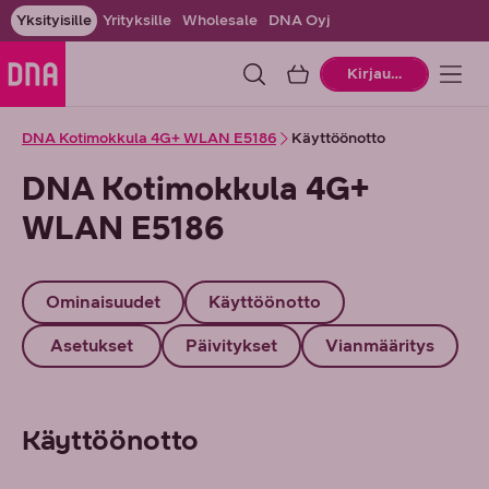
Yksityisille
Yrityksille
Wholesale
DNA Oyj
Ostoskori
Kirjaudu
DNA Kotimokkula 4G+ WLAN E5186
Käyttöönotto
DNA Kotimokkula 4G+
WLAN E5186
Ominaisuudet
Käyttöönotto
Asetukset
Päivitykset
Vianmääritys
Käyttöönotto