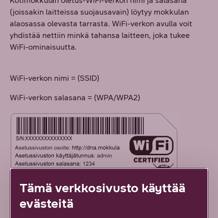
Kotimokkulan oletus-WiFi-verkon nimi ja salasana
(joissakin laitteissa suojausavain) löytyy mokkulan
alaosassa olevasta tarrasta. WiFi-verkon avulla voit
yhdistää nettiin minkä tahansa laitteen, joka tukee
WiFi-ominaisuutta.
WiFi-verkon nimi = (SSID)
WiFi-verkon salasana = (WPA/WPA2)
Tämä verkkosivusto käyttää
evästeitä