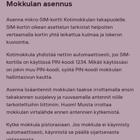
Mokkulan asennus
Asenna mikro-SIM-kortti Kotimokkulan takapuolelle.
SIM-kortin oikean asettelun tarkistat helpoiten
vertaamalla kortin yhtä leikattua kulmaa ja lokeron
kuviointia.
Kotimokkula yhdistää nettiin automaattisesti, jos SIM-
kortilla on käytössä PIN-koodi 1234. Mikäli käytössäsi
on jokin muu PIN-koodi, syötä PIN-koodi mokkulan
hallintasivun kautta.
Asenna lisäantennit mokkulan taakse irrottamalla ensin
takakannen suojalevy ja ruuvaamalla antennit niille
tarkoitettuihin liittimiin. Huom! Muista irrottaa
mokkulan virtalähde ennen antennien kytkemistä.
Kytke mokkula pistorasiaan. Jos mokkula ei käynnisty
automaattisesti, käynnistä se päällä sijaitsevasta
virtanapista.