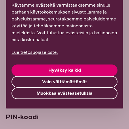
Windows 8
Käytämme evästeitä varmistaaksemme sinulle
parhaan käyttökokemuksen sivustollamme ja
Windows 7 / Vista
palveluissamme, seurataksemme palveluidemme
käyttöä ja tehdäksemme mainonnasta
Windows XP
mielekästä. Voit tutustua evästeisiin ja hallinnoida
niitä koska haluat.
Mac OSX
Lue tietosuojaseloste.
Apple iPad
Hyväksy kaikki
Android Tablet
Vain välttämättömät
Muokkaa evästeasetuksia
PIN-koodi