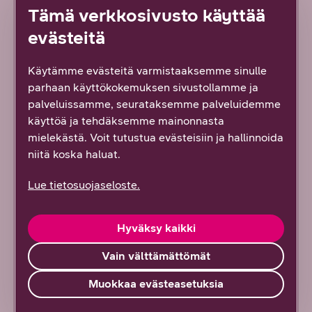
Tämä verkkosivusto käyttää
Lue tarkemmin mm. DNA:n virhevastuusta,
rahapalautuksista ja laitteiden takuusta etämyynnin
evästeitä
tilaus- ja toimitusehdoista. Löydät pdf-dokumentista
myös palautuslomakkeen:
Käytämme evästeitä varmistaaksemme sinulle
parhaan käyttökokemuksen sivustollamme ja
Etämyynnin tilaus- ja toimitusehdot (pdf)
palveluissamme, seurataksemme palveluidemme
käyttöä ja tehdäksemme mainonnasta
mielekästä. Voit tutustua evästeisiin ja hallinnoida
niitä koska haluat.
Löysitkö etsimäsi tiedon tältä sivulta?
Lue tietosuojaseloste.
Palautteesi on tärkeää!
119
vastausta
Hyväksy kaikki
Kyllä löysin
Vain välttämättömät
Osittain
Muokkaa evästeasetuksia