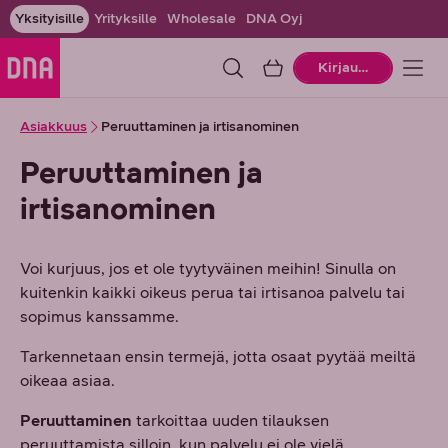
Yksityisille
Yrityksille
Wholesale
DNA Oyj
Ostoskori
Kirjaudu
Asiakkuus
Peruuttaminen ja irtisanominen
Peruuttaminen ja
irtisanominen
Voi kurjuus, jos et ole tyytyväinen meihin! Sinulla on
kuitenkin kaikki oikeus perua tai irtisanoa palvelu tai
sopimus kanssamme.
Tarkennetaan ensin termejä, jotta osaat pyytää meiltä
oikeaa asiaa.
Peruuttaminen
tarkoittaa uuden tilauksen
peruuttamista silloin, kun palvelu ei ole vielä