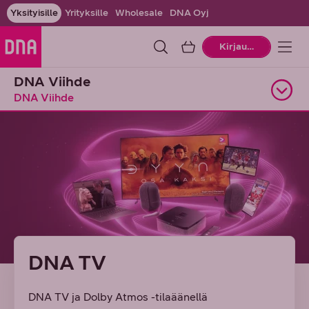
Yksityisille
Yrityksille
Wholesale
DNA Oyj
Ostoskori
Kirjaudu
DNA Viihde
DNA Viihde
Avaa alasivuvalikko
DNA TV
DNA TV ja Dolby Atmos -tilaäänellä