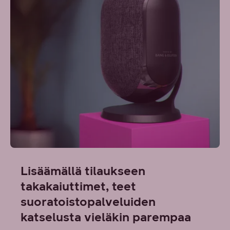
Lisäämällä tilaukseen
takakaiuttimet, teet
suoratoistopalveluiden
katselusta vieläkin parempaa