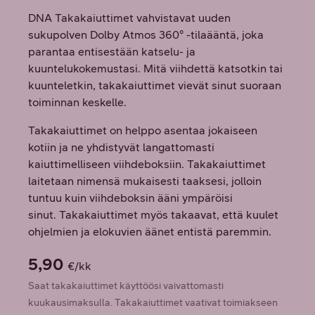
DNA Takakaiuttimet vahvistavat uuden
sukupolven Dolby Atmos 360° -tilaääntä, joka
parantaa entisestään katselu- ja
kuuntelukokemustasi. Mitä viihdettä katsotkin tai
kuunteletkin, takakaiuttimet vievät sinut suoraan
toiminnan keskelle.
Takakaiuttimet on helppo asentaa jokaiseen
kotiin ja ne yhdistyvät langattomasti
kaiuttimelliseen viihdeboksiin. Takakaiuttimet
laitetaan nimensä mukaisesti taaksesi, jolloin
tuntuu kuin viihdeboksin ääni ympäröisi
sinut. Takakaiuttimet myös takaavat, että kuulet
ohjelmien ja elokuvien äänet entistä paremmin.
5,90
€/kk
Saat takakaiuttimet käyttöösi vaivattomasti
kuukausimaksulla. Takakaiuttimet vaativat toimiakseen