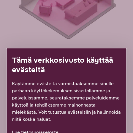
Tämä verkkosivusto käyttää
Sisäänrakennetut kaiuttimet ja
leffateattereista tuttu tilaääni
evästeitä
Paranna telkkarisi äänen- ja kuvanlaatua - sukella
Käytämme evästeitä varmistaaksemme sinulle
leffojen, sarjojen, musiikin, äänikirjojen ja pelien
parhaan käyttökokemuksen sivustollamme ja
maailmaan. Viihdeboksin sisäänrakennetun
palveluissamme, seurataksemme palveluidemme
äänijärjestelmän on huolellisesti optimoinut Audio
käyttöä ja tehdäksemme mainonnasta
by Bang & Olufsen.
mielekästä. Voit tutustua evästeisiin ja hallinnoida
niitä koska haluat.
Saadaksesi parhaan mahdollisen kokemuksen
viihdeboksin kolmiulotteisesta tilaäänestä, sijoita
Lue tietosuojaseloste.