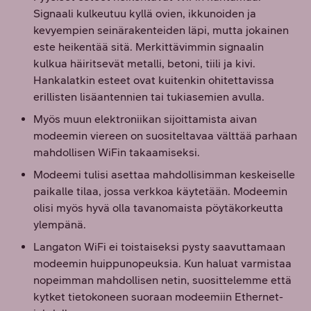
Signaali kulkeutuu kyllä ovien, ikkunoiden ja
kevyempien seinärakenteiden läpi, mutta jokainen
este heikentää sitä. Merkittävimmin signaalin
kulkua häiritsevät metalli, betoni, tiili ja kivi.
Hankalatkin esteet ovat kuitenkin ohitettavissa
erillisten lisäantennien tai tukiasemien avulla.
Myös muun elektroniikan sijoittamista aivan
modeemin viereen on suositeltavaa välttää parhaan
mahdollisen WiFin takaamiseksi.
Modeemi tulisi asettaa mahdollisimman keskeiselle
paikalle tilaa, jossa verkkoa käytetään. Modeemin
olisi myös hyvä olla tavanomaista pöytäkorkeutta
ylempänä.
Langaton WiFi ei toistaiseksi pysty saavuttamaan
modeemin huippunopeuksia. Kun haluat varmistaa
nopeimman mahdollisen netin, suosittelemme että
kytket tietokoneen suoraan modeemiin Ethernet-