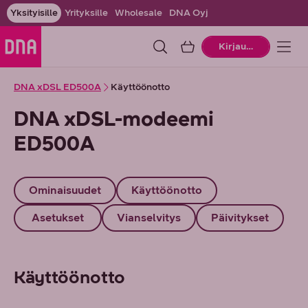
Yksityisille
Yrityksille
Wholesale
DNA Oyj
Ostoskori
Kirjaudu
DNA xDSL ED500A
Käyttöönotto
DNA xDSL-modeemi
ED500A
Ominaisuudet
Käyttöönotto
Asetukset
Vianselvitys
Päivitykset
Käyttöönotto