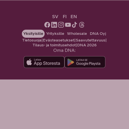
SV
FI
EN
Yksityisille
Yrityksille
Wholesale
DNA Oyj
Tietosuoja
|
Evästeasetukset
|
Saavutettavuus
|
Tilaus- ja toimitusehdot
|
DNA 2026
Oma DNA: