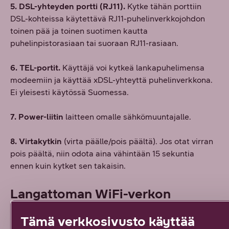
5. DSL-yhteyden portti (RJ11).
Kytke tähän porttiin
DSL-kohteissa käytettävä RJ11-puhelinverkkojohdon
toinen pää ja toinen suotimen kautta
puhelinpistorasiaan tai suoraan RJ11-rasiaan.
6. TEL-portit.
Käyttäjä voi kytkeä lankapuhelimensa
modeemiin ja käyttää xDSL-yhteyttä puhelinverkkona.
Ei yleisesti käytössä Suomessa.
7. Power-liitin
laitteen omalle sähkömuuntajalle.
8. Virtakytkin
(virta päälle/pois päältä). Jos otat virran
pois päältä, niin odota aina vähintään 15 sekuntia
ennen kuin kytket sen takaisin.
Langattoman WiFi-verkon
asennus
Tämä verkkosivusto käyttää