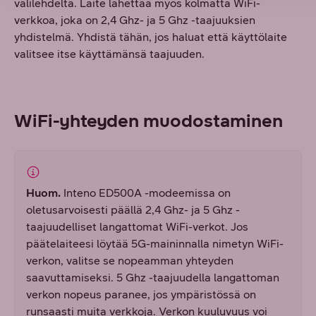
välilehdeltä. Laite lähettää myös kolmatta WiFi-
verkkoa, joka on 2,4 Ghz- ja 5 Ghz -taajuuksien
yhdistelmä. Yhdistä tähän, jos haluat että käyttölaite
valitsee itse käyttämänsä taajuuden.
WiFi-yhteyden muodostaminen
Huom.
Inteno ED500A -modeemissa on
oletusarvoisesti päällä 2,4 Ghz- ja 5 Ghz -
taajuudelliset langattomat WiFi-verkot. Jos
päätelaiteesi löytää 5G-maininnalla nimetyn WiFi-
verkon, valitse se nopeamman yhteyden
saavuttamiseksi. 5 Ghz -taajuudella langattoman
verkon nopeus paranee, jos ympäristössä on
runsaasti muita verkkoja. Verkon kuuluvuus voi