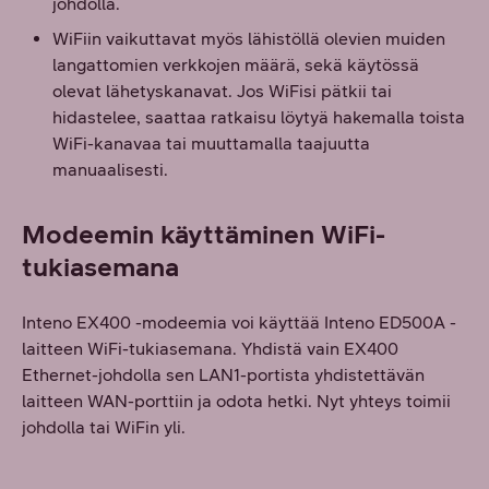
johdolla.
WiFiin vaikuttavat myös lähistöllä olevien muiden
langattomien verkkojen määrä, sekä käytössä
olevat lähetyskanavat. Jos WiFisi pätkii tai
hidastelee, saattaa ratkaisu löytyä hakemalla toista
WiFi-kanavaa tai muuttamalla taajuutta
manuaalisesti.
Modeemin käyttäminen WiFi-
tukiasemana
Inteno EX400 -modeemia voi käyttää Inteno ED500A -
laitteen WiFi-tukiasemana. Yhdistä vain EX400
Ethernet-johdolla sen LAN1-portista yhdistettävän
laitteen WAN-porttiin ja odota hetki. Nyt yhteys toimii
johdolla tai WiFin yli.