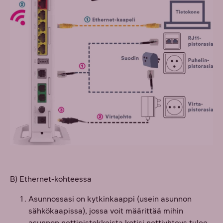
B) Ethernet-kohteessa
Asunnossasi on kytkinkaappi (usein asunnon
sähkökaapissa), jossa voit määrittää mihin
asunnon nettipistokkeista kotisi nettiyhteys tulee.