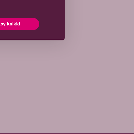
hän epäselvää
sy kaikki