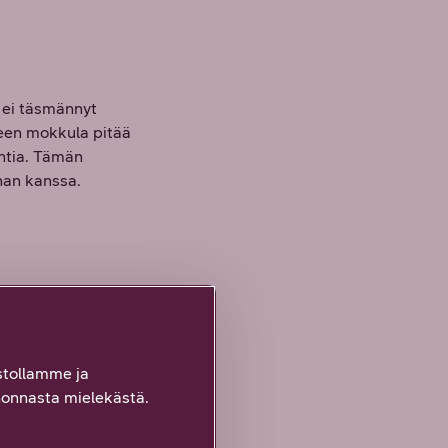
 ei täsmännyt
keen mokkula pitää
untia. Tämän
nan kanssa.
tollamme ja
keää!
onnasta mielekästä.