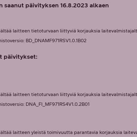
 saanut päivityksen 16.8.2023 alkaen
sältää laitteen tietoturvaan liittyviä korjauksia laitevalmistajal
lmistoversio: BD_DNAMF971RSV1.0.1B02
päivitykset:
sältää laitteen tietoturvaan liittyviä korjauksia laitevalmistajal
mistoversio: DNA_FI_MF971RS4V1.0.2B01
sältää laitteen yleistä toimivuutta parantavia korjauksia laitev