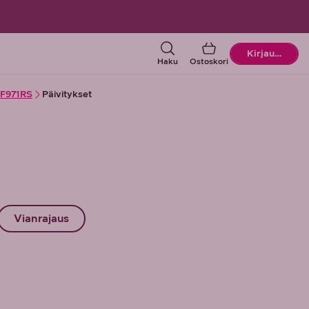
Ostoskori
Kirjaudu
Haku
Ostoskori
MF971RS
Päivitykset
Vianrajaus