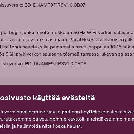
lmistoversio: BD_DNAMF971RSV1.0.0B07
orjaa bugin jonka myötä mokkulan 5GHz WiFi-verkon salasana
nfotarrassa lukevaan salasanaan. Päivityksen asentamisen jäl
uttaa tehdasasetuksille painamalla reset-nappulaa 10-15 sek
ös 5GHz wifiverkon salasana täsmää tarrassa lukevan salasa
lmistoversio: BD_DNAMF971RSV1.0.0B06
sivusto käyttää evästeitä
ä varmistaaksemme sinulle parhaan käyttökokemuksen sivus
simäsi tiedon tältä sivulta? Palautteesi on tär
eurataksemme palveluidemme käyttöä ja tehdäksemme main
isiin ja hallinnoida niitä koska haluat.