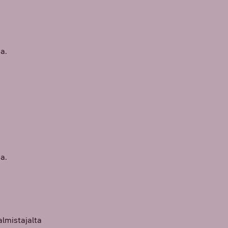
ta.
ta.
almistajalta