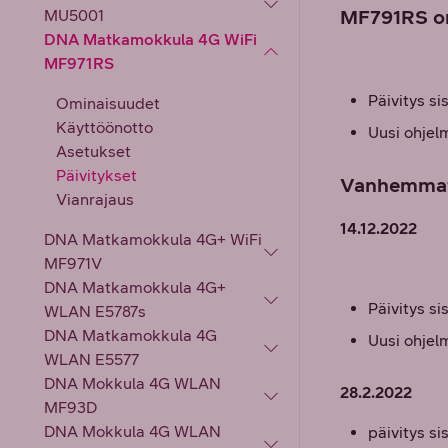
MF791RS on
MU5001
DNA Matkamokkula 4G WiFi
MF971RS
Päivitys si
Ominaisuudet
Käyttöönotto
Uusi ohje
Asetukset
Päivitykset
Vanhemmat 
Vianrajaus
14.12.2022
DNA Matkamokkula 4G+ WiFi
MF971V
DNA Matkamokkula 4G+
Päivitys si
WLAN E5787s
DNA Matkamokkula 4G
Uusi ohjel
WLAN E5577
DNA Mokkula 4G WLAN
28.2.2022
MF93D
DNA Mokkula 4G WLAN
päivitys si