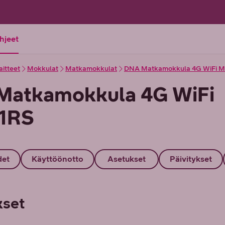
ohjeet
aitteet
Mokkulat
Matkamokkulat
DNA Matkamokkula 4G WiFi 
Matkamokkula 4G WiFi
1RS
det
Käyttöönotto
Asetukset
Päivitykset
kset