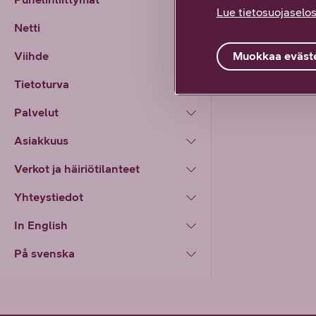
Kyllä lö
Lue tietosuojaselos
Netti
Muokkaa eväste
Viihde
Tietoturva
Palvelut
Asiakkuus
Verkot ja häiriötilanteet
Yhteystiedot
In English
På svenska