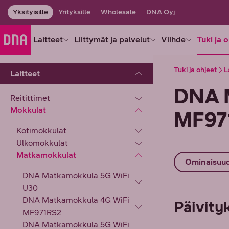
Yksityisille
Yrityksille
Wholesale
DNA Oyj
Laitteet
Liittymät ja palvelut
Viihde
Tuki ja 
Tuki ja ohjeet
L
Laitteet
DNA 
Reitittimet
Mokkulat
MF97
Kotimokkulat
Ulkomokkulat
Matkamokkulat
Ominaisuu
DNA Matkamokkula 5G WiFi
U30
DNA Matkamokkula 4G WiFi
Päivity
MF971RS2
DNA Matkamokkula 5G WiFi