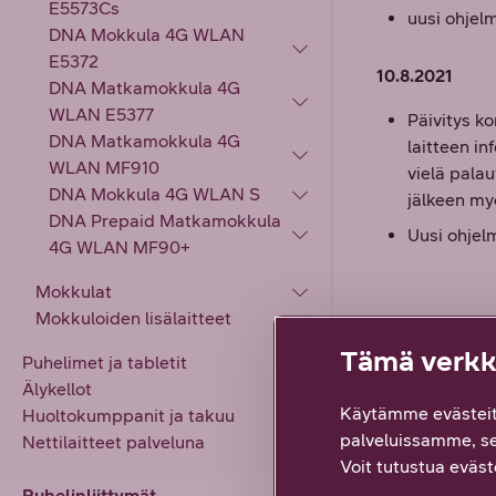
E5573Cs
uusi ohje
DNA Mokkula 4G WLAN
E5372
10.8.2021
DNA Matkamokkula 4G
WLAN E5377
Päivitys k
DNA Matkamokkula 4G
laitteen i
WLAN MF910
vielä pala
DNA Mokkula 4G WLAN S
jälkeen my
DNA Prepaid Matkamokkula
Uusi ohje
4G WLAN MF90+
Mokkulat
Mokkuloiden lisälaitteet
Tämä verkko
Puhelimet ja tabletit
Älykellot
Käytämme evästeit
Huoltokumppanit ja takuu
Löysitkö et
palveluissamme, s
Nettilaitteet palveluna
4
vastausta
Voit tutustua eväste
Puhelinliittymät