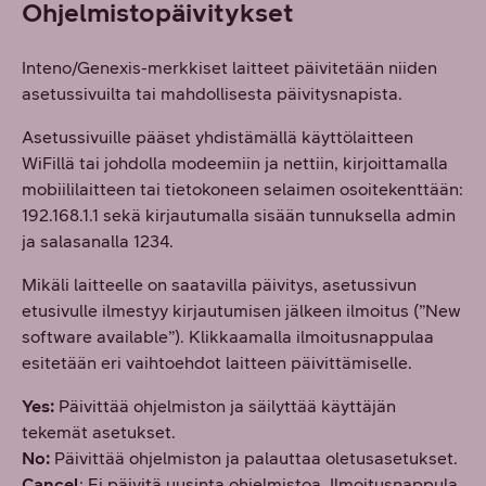
Ohjelmistopäivitykset
Inteno/Genexis-merkkiset laitteet päivitetään niiden
asetussivuilta tai mahdollisesta päivitysnapista.
Asetussivuille pääset yhdistämällä käyttölaitteen
WiFillä tai johdolla modeemiin ja nettiin, kirjoittamalla
mobiililaitteen tai tietokoneen selaimen osoitekenttään:
192.168.1.1 sekä kirjautumalla sisään tunnuksella admin
ja salasanalla 1234.
Mikäli laitteelle on saatavilla päivitys, asetussivun
etusivulle ilmestyy kirjautumisen jälkeen ilmoitus (”New
software available”). Klikkaamalla ilmoitusnappulaa
esitetään eri vaihtoehdot laitteen päivittämiselle.
Yes:
Päivittää ohjelmiston ja säilyttää käyttäjän
tekemät asetukset.
No:
Päivittää ohjelmiston ja palauttaa oletusasetukset.
Cancel
: Ei päivitä uusinta ohjelmistoa. Ilmoitusnappula