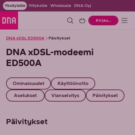
Yksityisille
Yrityksille
Wholesale
DNA Oyj
Ostoskori
Kirjaudu
DNA xDSL ED500A
Päivitykset
DNA xDSL-modeemi
ED500A
Ominaisuudet
Käyttöönotto
Asetukset
Vianselvitys
Päivitykset
Päivitykset