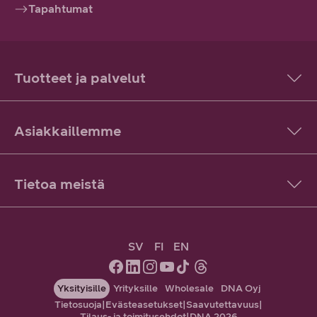
Tapahtumat
Tuotteet ja palvelut
Asiakkaillemme
Tietoa meistä
SV
FI
EN
Yksityisille
Yrityksille
Wholesale
DNA Oyj
Tietosuoja
|
Evästeasetukset
|
Saavutettavuus
|
Tilaus- ja toimitusehdot
|
DNA 2026