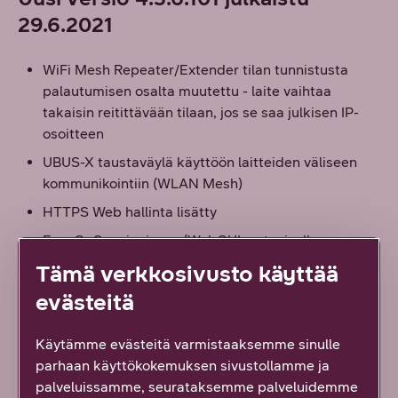
29.6.2021
WiFi Mesh Repeater/Extender tilan tunnistusta
palautumisen osalta muutettu - laite vaihtaa
takaisin reitittävään tilaan, jos se saa julkisen IP-
osoitteen
UBUS-X taustaväylä käyttöön laitteiden väliseen
kommunikointiin (WLAN Mesh)
HTTPS Web hallinta lisätty
EasyQoS ominaisuus (WebGUI:n etusivulla
widgettinä)
Tämä verkkosivusto käyttää
WiFi Mesh tuki ED500A - EX400 malleille lisätty
evästeitä
Muita pieniä korjauksia ja tietoturva
parannuksiaUusi versio 4.3.6 julkaistu 29.6.2021
Käytämme evästeitä varmistaaksemme sinulle
parhaan käyttökokemuksen sivustollamme ja
WiFi Mesh Repeater/Extender tilan tunnistusta
palveluissamme, seurataksemme palveluidemme
palautumisen osalta muutettu - laite vaihtaa