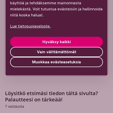
käyttöä ja tehdäksemme mainonnasta
takaisin reitittävään tilaan, jos se saa julkisen IP-
mielekästä. Voit tutustua evästeisiin ja hallinnoida
osoitteen
niitä koska haluat.
UBUS-X taustaväylä käyttöön laitteiden väliseen
kommunikointiin (WLAN Mesh)
Lue tietosuojaseloste.
HTTPS Web hallinta lisätty
EasyQoS ominaisuus (WebGUI:n etusivulla
Hyväksy kaikki
widgettinä)
Vain välttämättömät
WiFi Mesh tuki ED500A - EX400 malleille lisätty
Muokkaa evästeasetuksia
Muita pieniä korjauksia ja tietoturva parannuksia
Löysitkö etsimäsi tiedon tältä sivulta?
Palautteesi on tärkeää!
7
vastausta