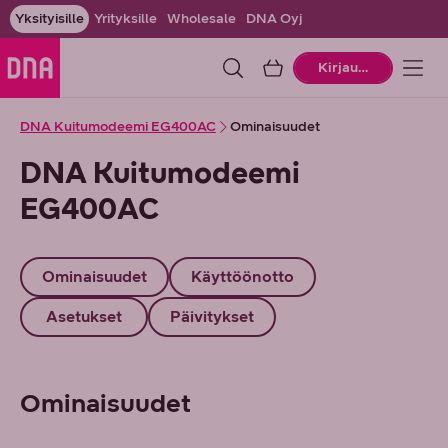
Yksityisille
Yrityksille
Wholesale
DNA Oyj
Ostoskori
Kirjaudu
DNA Kuitumodeemi EG400AC
Ominaisuudet
DNA Kuitumodeemi
EG400AC
Ominaisuudet
Käyttöönotto
Asetukset
Päivitykset
Ominaisuudet