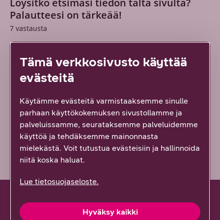
Löysitkö etsimäsi tiedon tältä sivulta?
Palautteesi on tärkeää!
7
vastausta
Kyllä löysin
Tämä verkkosivusto käyttää
evästeitä
Osittain
Käytämme evästeitä varmistaaksemme sinulle
En lainkaan
parhaan käyttökokemuksen sivustollamme ja
palveluissamme, seurataksemme palveluidemme
Vähän epäselvää
käyttöä ja tehdäksemme mainonnasta
mielekästä. Voit tutustua evästeisiin ja hallinnoida
niitä koska haluat.
Lue tietosuojaseloste.
Hyväksy kaikki