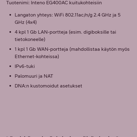
Tuotenimi: Inteno EG400AC kuitukohteisiin
Langaton yhteys: WiFi 802.11ac/n/g 2.4 GHz ja 5
GHz (4x4)
4 kpl 1 Gb LAN-portteja (esim. digiboksille tai
tietokoneelle)
1 kpl 1 Gb WAN-portteja (mahdollistaa käytön myös
Ethernet-kohteissa)
IPv6-tuki
Palomuuri ja NAT
DNA:n kustomoidut asetukset