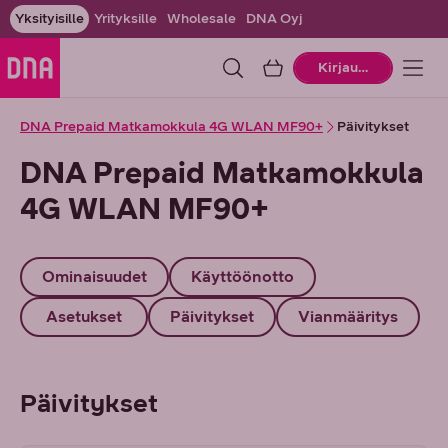
Yksityisille
Yrityksille
Wholesale
DNA Oyj
Ostoskori
Kirjaudu
DNA Prepaid Matkamokkula 4G WLAN MF90+
Päivitykset
DNA Prepaid Matkamokkula
4G WLAN MF90+
Ominaisuudet
Käyttöönotto
Asetukset
Päivitykset
Vianmääritys
Päivitykset