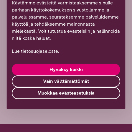
Käytämme evästeitä varmistaaksemme sinulle
parhaan käyttökokemuksen sivustollamme ja
palveluissamme, seurataksemme palveluidemme
Löysitkö etsimäsi tiedon tältä sivulta?
käyttöä ja tehdäksemme mainonnasta
Palautteesi on tärkeää!
mielekästä. Voit tutustua evästeisiin ja hallinnoida
Vastaa ensimmäisenä!
niitä koska haluat.
Kyllä löysin
Lue tietosuojaseloste.
Osittain
Hyväksy kaikki
En lainkaan
Vain välttämättömät
Muokkaa evästeasetuksia
Vähän epäselvää