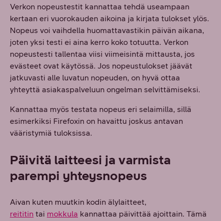
Verkon nopeustestit kannattaa tehdä useampaan
kertaan eri vuorokauden aikoina ja kirjata tulokset ylös.
Nopeus voi vaihdella huomattavastikin päivän aikana,
joten yksi testi ei aina kerro koko totuutta. Verkon
nopeustesti tallentaa viisi viimeisintä mittausta, jos
evästeet ovat käytössä. Jos nopeustulokset jäävät
jatkuvasti alle luvatun nopeuden, on hyvä ottaa
yhteyttä asiakaspalveluun ongelman selvittämiseksi.
Kannattaa myös testata nopeus eri selaimilla, sillä
esimerkiksi Firefoxin on havaittu joskus antavan
vääristymiä tuloksissa.
Päivitä laitteesi ja varmista
parempi yhteysnopeus
Aivan kuten muutkin kodin älylaitteet,
reititin
tai
mokkula
kannattaa päivittää ajoittain. Tämä