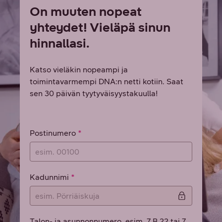
On muuten nopeat
yhteydet! Vieläpä sinun
hinnallasi.
Katso vieläkin nopeampi ja
toimintavarmempi DNA:n netti kotiin. Saat
sen 30 päivän tyytyväisyystakuulla!
Osoitetiedot
Postinumero
Kadunnimi
Talon- ja asunnonnumero, esim. 7 B 22 tai 7