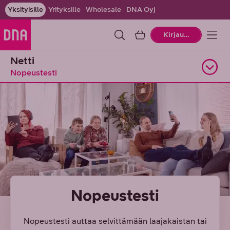
Yksityisille
Yrityksille
Wholesale
DNA Oyj
Ostoskori
Kirjaudu
Netti
Nopeustesti
Avaa alasivuvalikko
Nopeustesti
Nopeustesti auttaa selvittämään laajakaistan tai