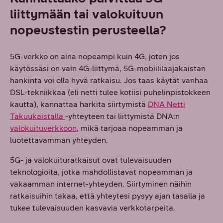
liittymään tai valokuituun
nopeustestin perusteella?
5G-verkko on aina nopeampi kuin 4G, joten jos
käytössäsi on vain 4G-liittymä, 5G-mobiililaajakaistan
hankinta voi olla hyvä ratkaisu. Jos taas käytät vanhaa
DSL-tekniikkaa (eli netti tulee kotiisi puhelinpistokkeen
kautta), kannattaa harkita siirtymistä
DNA Netti
Takuukaistalla
-yhteyteen tai liittymistä DNA:n
valokuituverkkoon
, mikä tarjoaa nopeamman ja
luotettavamman yhteyden.
5G- ja valokuituratkaisut ovat tulevaisuuden
teknologioita, jotka mahdollistavat nopeamman ja
vakaamman internet-yhteyden. Siirtyminen näihin
ratkaisuihin takaa, että yhteytesi pysyy ajan tasalla ja
tukee tulevaisuuden kasvavia verkkotarpeita.