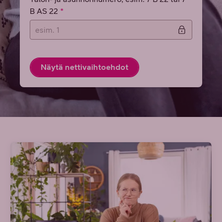
B AS 22
Näytä nettivaihtoehdot