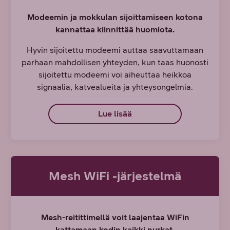
Modeemin ja mokkulan sijoittamiseen kotona
kannattaa kiinnittää huomiota.
Hyvin sijoitettu modeemi auttaa saavuttamaan
parhaan mahdollisen yhteyden, kun taas huonosti
sijoitettu modeemi voi aiheuttaa heikkoa
signaalia, katvealueita ja yhteysongelmia.
Lue lisää
Mesh WiFi -järjestelmä
Mesh-reitittimellä voit laajentaa WiFin
kattamaan kodin kaikki nurkat.