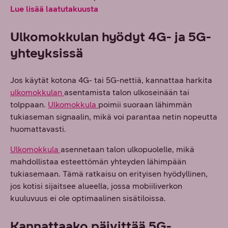
Lue lisää laatutakuusta
Ulkomokkulan hyödyt 4G- ja 5G-
yhteyksissä
Jos käytät kotona 4G- tai 5G-nettiä, kannattaa harkita
ulkomokkulan
asentamista talon ulkoseinään tai
tolppaan.
Ulkomokkula
poimii suoraan lähimmän
tukiaseman signaalin, mikä voi parantaa netin nopeutta
huomattavasti.
Ulkomokkula
asennetaan talon ulkopuolelle, mikä
mahdollistaa esteettömän yhteyden lähimpään
tukiasemaan. Tämä ratkaisu on erityisen hyödyllinen,
jos kotisi sijaitsee alueella, jossa mobiiliverkon
kuuluvuus ei ole optimaalinen sisätiloissa.
Kannattaako päivittää 5G-