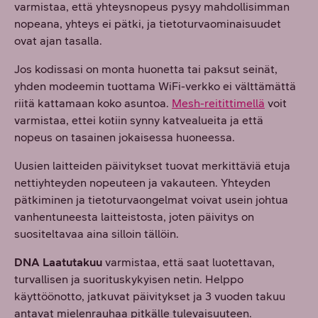
varmistaa, että yhteysnopeus pysyy mahdollisimman
nopeana, yhteys ei pätki, ja tietoturvaominaisuudet
ovat ajan tasalla.
Jos kodissasi on monta huonetta tai paksut seinät,
yhden modeemin tuottama WiFi-verkko ei välttämättä
riitä kattamaan koko asuntoa.
Mesh-reitittimellä
voit
varmistaa, ettei kotiin synny katvealueita ja että
nopeus on tasainen jokaisessa huoneessa.
Uusien laitteiden päivitykset tuovat merkittäviä etuja
nettiyhteyden nopeuteen ja vakauteen. Yhteyden
pätkiminen ja tietoturvaongelmat voivat usein johtua
vanhentuneesta laitteistosta, joten päivitys on
suositeltavaa aina silloin tällöin.
DNA Laatutakuu
varmistaa, että saat luotettavan,
turvallisen ja suorituskykyisen netin. Helppo
käyttöönotto, jatkuvat päivitykset ja 3 vuoden takuu
antavat mielenrauhaa pitkälle tulevaisuuteen.