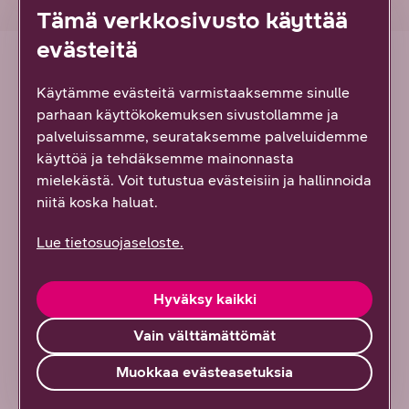
Tämä verkkosivusto käyttää
evästeitä
Nopeustesti: Miten se toimii?
Käytämme evästeitä varmistaaksemme sinulle
parhaan käyttökokemuksen sivustollamme ja
palveluissamme, seurataksemme palveluidemme
DNA:n nettitesti auttaa mittaamaan nettiyhteytesi
käyttöä ja tehdäksemme mainonnasta
nopeuden helposti ja luotettavasti sekä WiFi- että
mielekästä. Voit tutustua evästeisiin ja hallinnoida
mobiiliverkoissa. Testi antaa selkeän kuvan siitä, kuinka
niitä koska haluat.
nopeasti nettiyhteytesi toimii eri tilanteissa, mutta on
tärkeää huomioida muutama asia ennen nopeustestin
Lue tietosuojaseloste.
aloittamista, jotta tulokset olisivat mahdollisimman
tarkkoja.
Hyväksy kaikki
Kun mittaat netin nopeutta, on aina hyvä sulkea muut
Vain välttämättömät
laitteet ja sovellukset, jotka voivat käyttää verkkoa
samanaikaisesti. Tämä varmistaa, että nettitesti mittaa
Muokkaa evästeasetuksia
vain käyttämäsi laitteen nopeuden ilman muiden
laitteiden vaikutusta.