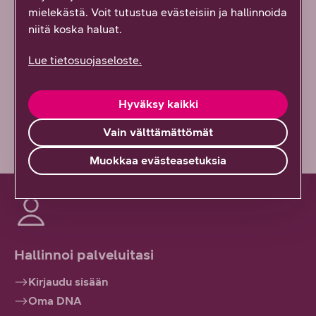
mielekästä. Voit tutustua evästeisiin ja hallinnoida
niitä koska haluat.
Osittain
Lue tietosuojaseloste.
En lainkaan
Vähän epäselvää
Hyväksy kaikki
Vain välttämättömät
Muokkaa evästeasetuksia
Hallinnoi palveluitasi
Kirjaudu sisään
Oma DNA