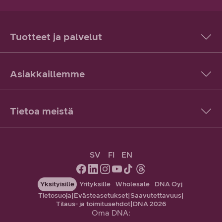
Tuotteet ja palvelut
Asiakkaillemme
Tietoa meistä
SV
FI
EN
Yksityisille
Yrityksille
Wholesale
DNA Oyj
Tietosuoja
|
Evästeasetukset
|
Saavutettavuus
|
Tilaus- ja toimitusehdot
|
DNA 2026
Oma DNA: