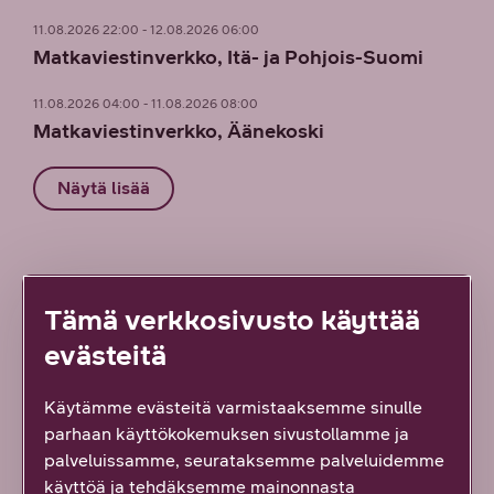
11.08.2026 22:00 - 12.08.2026 06:00
Matkaviestinverkko, Itä- ja Pohjois-Suomi
11.08.2026 04:00 - 11.08.2026 08:00
Matkaviestinverkko, Äänekoski
Näytä lisää
Tämä verkkosivusto käyttää
evästeitä
Löysitkö etsimäsi tiedon tältä sivulta?
Palautteesi on tärkeää!
Käytämme evästeitä varmistaaksemme sinulle
3119
vastausta
parhaan käyttökokemuksen sivustollamme ja
palveluissamme, seurataksemme palveluidemme
Kyllä löysin
käyttöä ja tehdäksemme mainonnasta