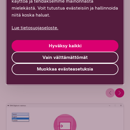
käyttöä ja tehdäksemme mainonnasta
mielekästä. Voit tutustua evästeisiin ja hallinnoida
niitä koska haluat.
Asennus Windows-laitteille
Lue tietosuojaseloste.
Asentaminen ensimmäiseen laitteeseen
Hyväksy kaikki
Asentaminen muille laitteille
Vain välttämättömät
Laitteistovaatimukset
Muokkaa evästeasetuksia