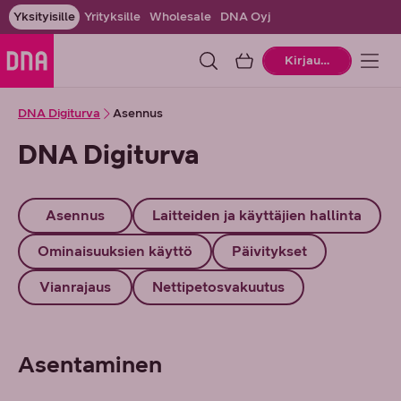
Yksityisille
Yrityksille
Wholesale
DNA Oyj
Ostoskori
Kirjaudu
DNA Digiturva
Asennus
DNA Digiturva
Asennus
Laitteiden ja käyttäjien hallinta
Ominaisuuksien käyttö
Päivitykset
Vianrajaus
Nettipetosvakuutus
Asentaminen