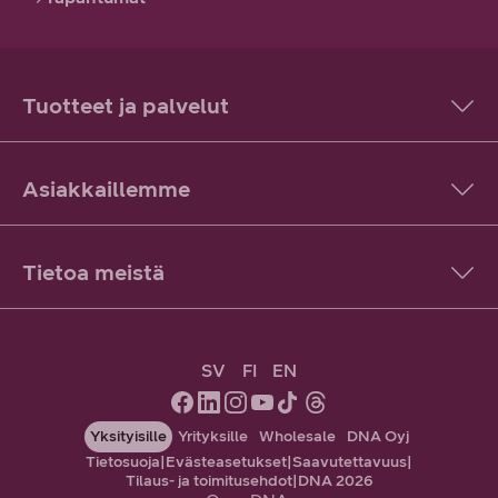
Tuotteet ja palvelut
Asiakkaillemme
Tietoa meistä
SV
FI
EN
Yksityisille
Yrityksille
Wholesale
DNA Oyj
Tietosuoja
|
Evästeasetukset
|
Saavutettavuus
|
Tilaus- ja toimitusehdot
|
DNA 2026