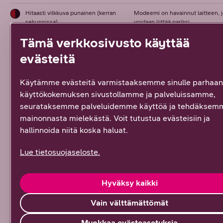
Hitaasti vilkkuva punainen (kerran
Modeemi on havainnut laitteen, 
sekunnissa)
voidaan liittää pariksi
Tämä verkkosivusto käyttää
Nopeasti vilkkuva punainen (kahdesti
Modeemi muodostaa pariliitosta 
evästeitä
sekunnissa)
laitteen kanssa
Käytämme evästeitä varmistaaksemme sinulle parhaan
käyttökokemuksen sivustollamme ja palveluissamme,
seurataksemme palveluidemme käyttöä ja tehdäksem
mainonnasta mielekästä. Voit tutustua evästeisiin ja
hallinnoida niitä koska haluat.
Lue tietosuojaseloste.
Hyväksy kaikki
Vain välttämättömät
Muokkaa evästeasetuksia