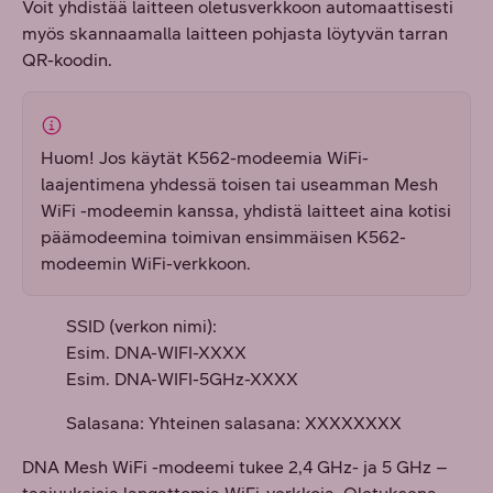
Voit yhdistää laitteen oletusverkkoon automaattisesti
myös skannaamalla laitteen pohjasta löytyvän tarran
QR-koodin.
Huom! Jos käytät K562-modeemia WiFi-
laajentimena yhdessä toisen tai useamman Mesh
WiFi -modeemin kanssa, yhdistä laitteet aina kotisi
päämodeemina toimivan ensimmäisen K562-
modeemin WiFi-verkkoon.
SSID (verkon nimi):
Esim. DNA-WIFI-XXXX
Esim. DNA-WIFI-5GHz-XXXX
Salasana: Yhteinen salasana: XXXXXXXX
DNA Mesh WiFi -modeemi tukee 2,4 GHz- ja 5 GHz –