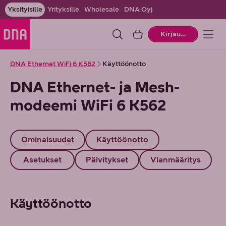
Yksityisille
Yrityksille
Wholesale
DNA Oyj
Ostoskori
Kirjaudu
DNA Ethernet WiFi 6 K562
Käyttöönotto
DNA Ethernet- ja Mesh-
modeemi WiFi 6 K562
Ominaisuudet
Käyttöönotto
Asetukset
Päivitykset
Vianmääritys
Käyttöönotto