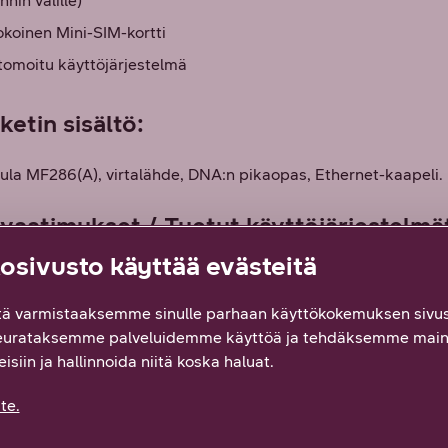
nnin välille)
koinen Mini-SIM-kortti
omoitu käyttöjärjestelmä
etin sisältö:
la MF286(A), virtalähde, DNA:n pikaopas, Ethernet-kaapeli.
ovaatimukset / Tuetut käyttöjärjestelmä
sivusto käyttää evästeitä
1b/g/n/ac
tä Ethernet-kaapelilla
ä varmistaaksemme sinulle parhaan käyttökokemuksen sivus
eurataksemme palveluidemme käyttöä ja tehdäksemme main
ttöjärjestelmät: Windows XP SP2/SP3, Vista SP1/SP1, Windows
isiin ja hallinnoida niitä koska haluat.
, MAC 10.5 tai uudempi
ain hallintaa varten: Microsoft Internet Explorer 6.0 tai uudemp
te.
afari 4.0 tai uudempi, Opera 10.0 tai uudempi, Chrome 5.0 t