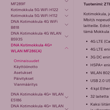
MF289F
Tuotenimi: Z
Kotimokkula 5G WiFi H122
Kotimokkula, jo
Kotimokkula 5G WiFi H112
Mbit/s nopeude
DNA Kotimokkula 4G WiFi
laitteille. Edi
B818
tämä Mokkula t
DNA Kotimokkula 4G WLAN
B593S
4G LTE (Ca
DNA Kotimokkula 4G+
4G LTE eni
WLAN MF286(A)
3G DC eni
Ominaisuudet
HSPA+ eni
Käyttöönotto
Asetukset
WLAN 802.1
Päivitykset
USB 2.0 US
Vianmääritys
4 kpl Ethe
DNA Kotimokkula 4G+ WLAN
32 laitett
E5186
Kaksi liit
DNA Kotimokkula 4G+ WLAN