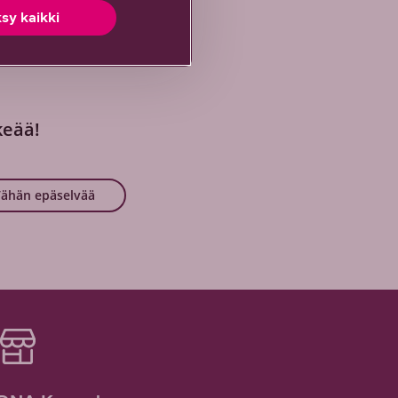
sy kaikki
keää!
ähän epäselvää