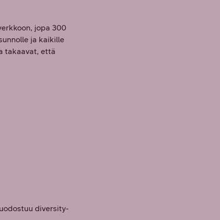
-verkkoon, jopa 300
nnolle ja kaikille
a takaavat, että
muodostuu diversity-