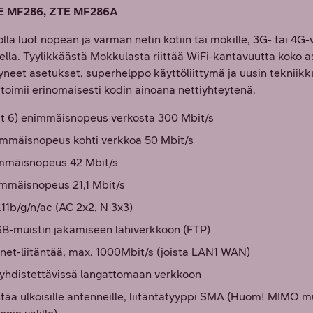
TE MF286, ZTE MF286A
lla luot nopean ja varman netin kotiin tai mökille, 3G- tai 4G
lla. Tyylikkäästä Mokkulasta riittää WiFi-kantavuutta koko asu
styneet asetukset, superhelppo käyttöliittymä ja uusin tekniikk
oimii erinomaisesti kodin ainoana nettiyhteytenä.
t 6) enimmäisnopeus verkosta 300 Mbit/s
mmäisnopeus kohti verkkoa 50 Mbit/s
mmäisnopeus 42 Mbit/s
mmäisnopeus 21,1 Mbit/s
1b/g/n/ac (AC 2x2, N 3x3)
B-muistin jakamiseen lähiverkkoon (FTP)
rnet-liitäntää, max. 1000Mbit/s (joista LAN1 WAN)
a yhdistettävissä langattomaan verkkoon
äntää ulkoisille antenneille, liitäntätyyppi SMA (Huom! MIMO 