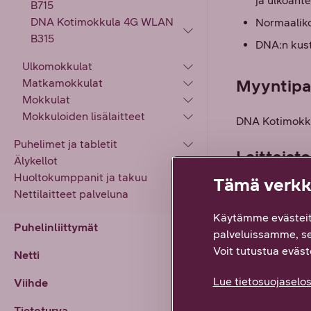
ja ulkoante
B715
DNA Kotimokkula 4G WLAN
Normaaliko
B315
DNA:n kust
Ulkomokkulat
Myyntipak
Matkamokkulat
Mokkulat
Mokkuloiden lisälaitteet
DNA Kotimokku
Puhelimet ja tabletit
Laitteist
Älykellot
Huoltokumppanit ja takuu
Tämä verkko
WiFi: 802.1
Nettilaitteet palveluna
RJ45 liitän
Käytämme evästeit
Puhelinliittymät
palveluissamme, s
Tuetut käy
Voit tutustua eväste
Windows 10
Netti
Internetsel
Lue tietosuojaselos
Viihde
uudempi, S
Tietoturva