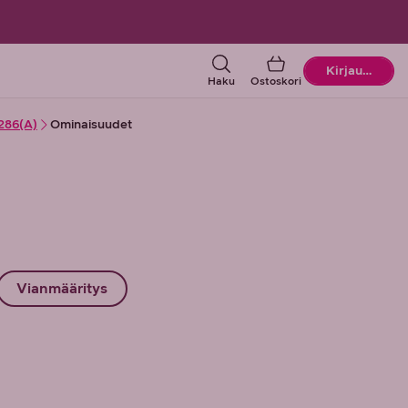
Ostoskori
Kirjaudu
Haku
Ostoskori
286(A)
Ominaisuudet
Vianmääritys