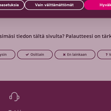
asetuksia
Vain välttämättömät
Hyväk
simäsi tiedon tältä sivulta? Palautteesi on tär
öysin
Osittain
En lainkaan
V