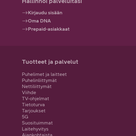
Hallinnoi palveluitasi
Kirjaudu sisään
Oma DNA
Prepaid-asiakkaat
Tuotteet ja palvelut
Puhelimet ja laitteet
Puhelinliittymät
Nettiliittymät
Viihde
TV-ohjelmat
Tietoturva
Tarjoukset
5G
Suosituimmat
Laitehyvitys
Ajankohtaista