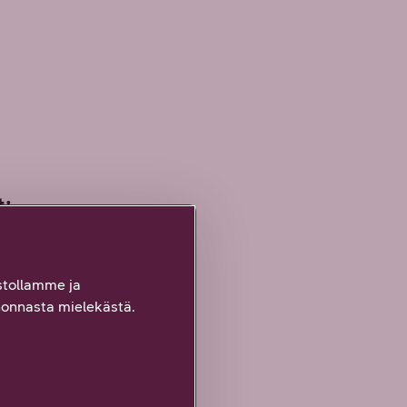
t:
tollamme ja
onnasta mielekästä.
 7, Windows 8 / 8.1,
i, Firefox 2.0 tai
ai uudempi