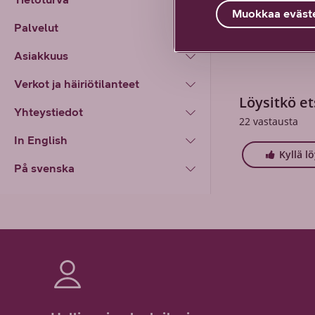
Muokkaa eväste
Palvelut
Asiakkuus
Verkot ja häiriötilanteet
Löysitkö et
Yhteystiedot
22
vastausta
In English
Kyllä l
På svenska