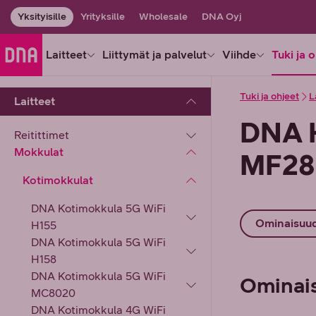
Yksityisille
Yrityksille
Wholesale
DNA Oyj
Laitteet
Liittymät ja palvelut
Viihde
Tuki ja 
Tuki ja ohjeet
L
Laitteet
DNA 
Reitittimet
Mokkulat
MF28
Kotimokkulat
DNA Kotimokkula 5G WiFi
Ominaisuu
H155
DNA Kotimokkula 5G WiFi
H158
DNA Kotimokkula 5G WiFi
Ominai
MC8020
DNA Kotimokkula 4G WiFi