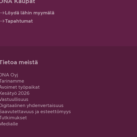
DNA Kaupat
Löydä lähin myymälä
Tapahtumat
Tietoa meistä
DNA Oyj
Tarinamme
Avoimet työpaikat
Kesätyö 2026
Vastuullisuus
Digitaalinen yhdenvertaisuus
Saavutettavuus ja esteettömyys
Tutkimukset
Medialle