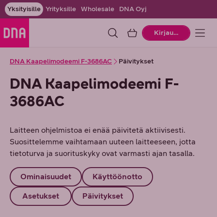
Yksityisille
Yrityksille
Wholesale
DNA Oyj
Ostoskori
Kirjaudu
DNA Kaapelimodeemi F-3686AC
Päivitykset
DNA Kaapelimodeemi F-
3686AC
Laitteen ohjelmistoa ei enää päivitetä aktiivisesti.
Suosittelemme vaihtamaan uuteen laitteeseen, jotta
tietoturva ja suorituskyky ovat varmasti ajan tasalla.
Ominaisuudet
Käyttöönotto
Asetukset
Päivitykset