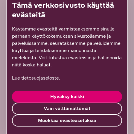
Tämä verkkosivusto käyttää
Korjaus VOIPpiin
evästeitä
3.424.0
Käytämme evästeitä varmistaaksemme sinulle
parhaan käyttökokemuksen sivustollamme ja
Ethernet-valojen toimintaa tehty varmemmaksi
palveluissamme, seurataksemme palveluidemme
Broadcomin milestoneen pieni korjaus
käyttöä ja tehdäksemme mainonnasta
mielekästä. Voit tutustua evästeisiin ja hallinnoida
Versio 3.419.0
niitä koska haluat.
v1:llä korjaus WAN-porttiin ja sen asetuksiin
Lue tietosuojaseloste.
Chipsetistä johtuva harvinainen packet loss korjattu
Hyväksy kaikki
Versio 3.417.0
Vain välttämättömät
Korjaus pingauksen epäonnistumiseen KTV-toolilla
Muokkaa evästeasetuksia
Korjaus Ethernet-kohteissa toimimiseen
(toimivuutta ei voida kuitenkaan taata, vain v1-