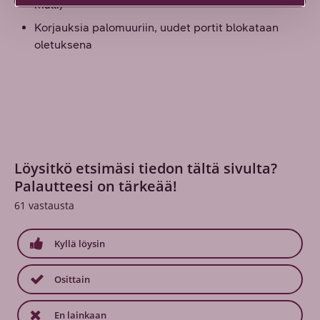
malli)
Korjauksia palomuuriin, uudet portit blokataan
oletuksena
Löysitkö etsimäsi tiedon tältä sivulta?
Palautteesi on tärkeää!
61
vastausta
Kyllä löysin
Osittain
En lainkaan