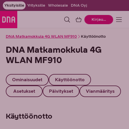
Yksityisille
Yrityksille
Wholesale
DNA Oyj
Ostoskori
Kirjaudu
DNA Matkamokkula 4G WLAN MF910
Käyttöönotto
DNA Matkamokkula 4G
WLAN MF910
Ominaisuudet
Käyttöönotto
Asetukset
Päivitykset
Vianmääritys
Käyttöönotto