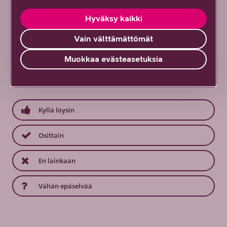
Hyväksy kaikki
Vain välttämättömät
Löysitkö etsimäsi tiedon tältä sivulta?
Muokkaa evästeasetuksia
Palautteesi on tärkeää!
2
vastausta
Kyllä löysin
Osittain
En lainkaan
Vähän epäselvää