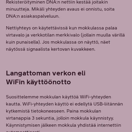
Rekisteröityminen DNA:n nettiin kestää joitakin
minuutteja. Mikäli yhteyden avaus ei onnistu, soita
DNA:n asiakaspalveluun.
Nettiyhteys on käytettävissä kun mokkulassa palaa
virtavalo ja verkkotilan merkkivalo (jollain muulla värillä
kuin punaisella). Jos mokkulassa on näyttö, näet
näytössä signaalista kertovan kuvakkeen.
Langattoman verkon eli
WiFin käyttöönotto
Suosittelemme mokkulan käyttöä WiFi-yhteyden
kautta. WiFi-yhteyden käyttö ei edellytä USB-liitännän
kytkemistä tietokoneeseen. Paina mokkulan
virtanappia 3 sekuntia, jolloin mokkula käynnistyy.
Käynnistymisen jälkeen mokkula yhdistää internettiin