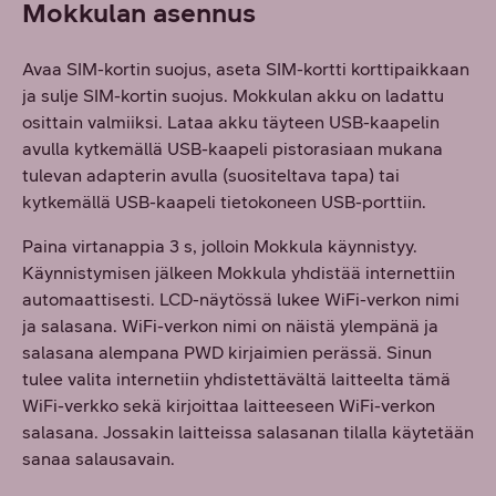
Mokkulan asennus
Avaa SIM-kortin suojus, aseta SIM-kortti korttipaikkaan
ja sulje SIM-kortin suojus. Mokkulan akku on ladattu
osittain valmiiksi. Lataa akku täyteen USB-kaapelin
avulla kytkemällä USB-kaapeli pistorasiaan mukana
tulevan adapterin avulla (suositeltava tapa) tai
kytkemällä USB-kaapeli tietokoneen USB-porttiin.
Paina virtanappia 3 s, jolloin Mokkula käynnistyy.
Käynnistymisen jälkeen Mokkula yhdistää internettiin
automaattisesti. LCD-näytössä lukee WiFi-verkon nimi
ja salasana. WiFi-verkon nimi on näistä ylempänä ja
salasana alempana PWD kirjaimien perässä. Sinun
tulee valita internetiin yhdistettävältä laitteelta tämä
WiFi-verkko sekä kirjoittaa laitteeseen WiFi-verkon
salasana. Jossakin laitteissa salasanan tilalla käytetään
sanaa salausavain.