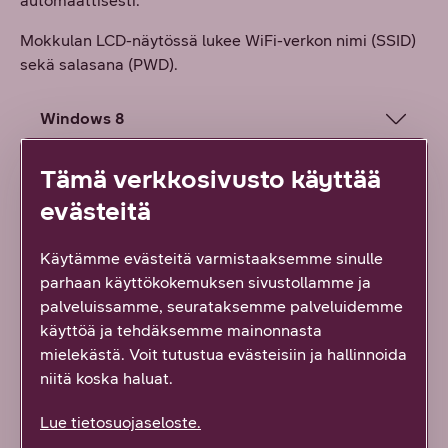
automaattisesti.
Mokkulan LCD-näytössä lukee WiFi-verkon nimi (SSID)
sekä salasana (PWD).
Windows 8
Windows 7 / Vista
Tämä verkkosivusto käyttää
evästeitä
Mac OSX
Käytämme evästeitä varmistaaksemme sinulle
Apple iPad
parhaan käyttökokemuksen sivustollamme ja
palveluissamme, seurataksemme palveluidemme
käyttöä ja tehdäksemme mainonnasta
Android Tablet
mielekästä. Voit tutustua evästeisiin ja hallinnoida
niitä koska haluat.
USB-kaapeli
Lue tietosuojaseloste.