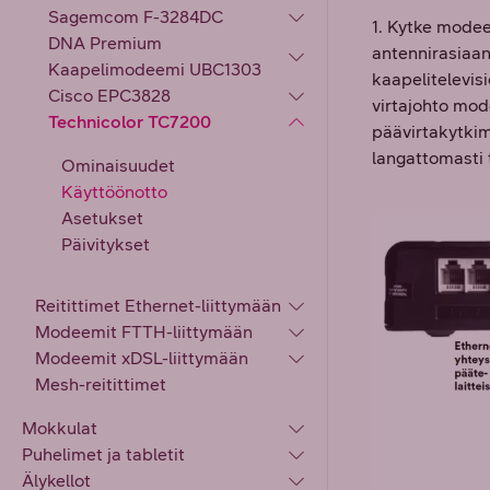
Sagemcom F-3284DC
1. Kytke modee
DNA Premium
antennirasiaan
Kaapelimodeemi UBC1303
kaapelitelevis
Cisco EPC3828
virtajohto mod
Technicolor TC7200
päävirtakytkim
langattomasti 
Ominaisuudet
Käyttöönotto
Asetukset
Päivitykset
Reitittimet Ethernet-liittymään
Modeemit FTTH-liittymään
Modeemit xDSL-liittymään
Mesh-reitittimet
Mokkulat
Puhelimet ja tabletit
Älykellot