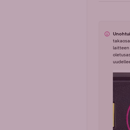
Unohtui
takaosa
laitteen
oletusa
uudellee