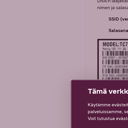
DNA:n laajakai
nimen ja sala
SSID (ve
Salasan
Tämä verkko
Käytämme evästeit
palveluissamme, s
Voit tutustua eväste
Huom.