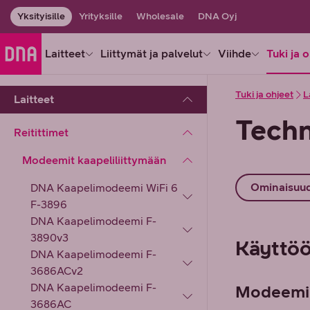
Yksityisille
Yrityksille
Wholesale
DNA Oyj
Laitteet
Liittymät ja palvelut
Viihde
Tuki ja 
Tuki ja ohjeet
L
Laitteet
Techn
Reitittimet
Modeemit kaapeliliittymään
Ominaisuu
DNA Kaapelimodeemi WiFi 6
F-3896
DNA Kaapelimodeemi F-
3890v3
Käyttö
DNA Kaapelimodeemi F-
3686ACv2
DNA Kaapelimodeemi F-
Modeemi
3686AC