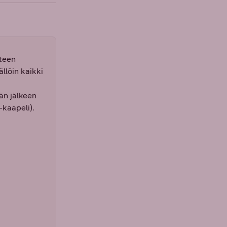
tteen
llöin kaikki
än jälkeen
-kaapeli).