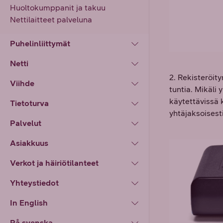
Huoltokumppanit ja takuu
Nettilaitteet palveluna
Puhelinliittymät
Netti
2. Rekisteröit
Viihde
tuntia. Mikäli
käytettävissä 
Tietoturva
yhtäjaksoisesti
Palvelut
Asiakkuus
Verkot ja häiriötilanteet
Yhteystiedot
In English
På svenska