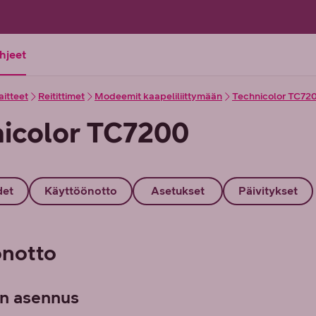
ohjeet
aitteet
Reitittimet
Modeemit kaapeliliittymään
Technicolor TC72
icolor TC7200
det
Käyttöönotto
Asetukset
Päivitykset
önotto
n asennus