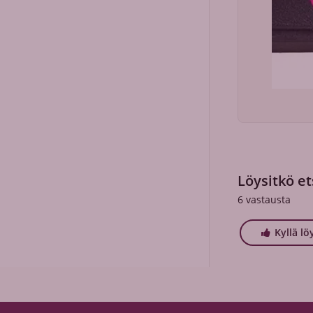
Löysitkö et
6
vastausta
Kyllä lö