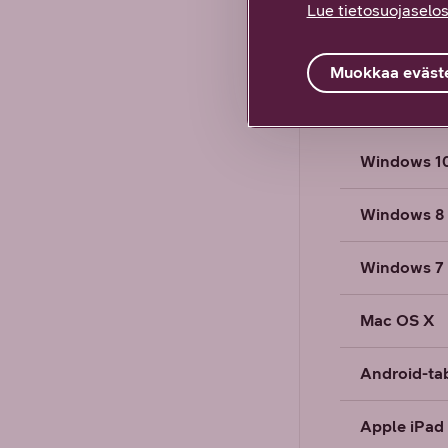
oletuks
Lue tietosuojaselos
verkon 
jos ymp
Muokkaa eväste
2,4Ghz-
Windows 1
Windows 8
Windows 7 
Mac OS X
Android-tab
Apple iPad