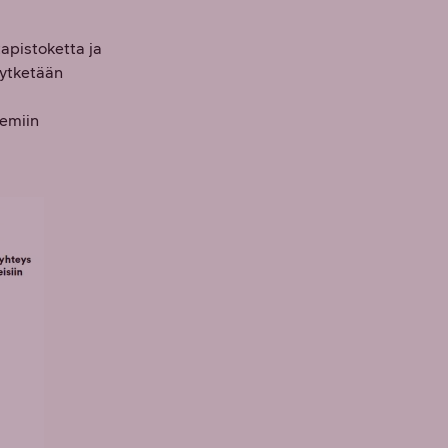
apistoketta ja
kytketään
eemiin