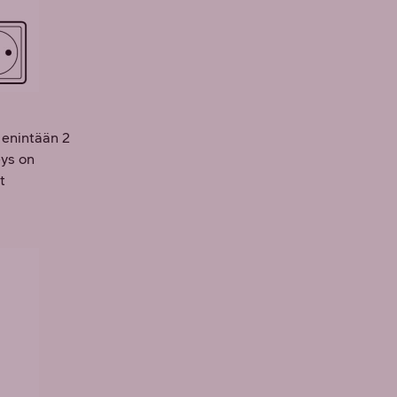
 enintään 2
eys on
t