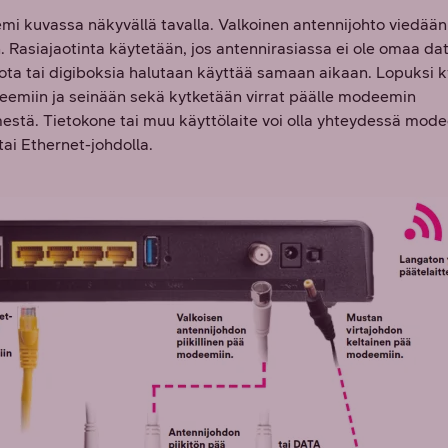
mi kuvassa näkyvällä tavalla. Valkoinen antennijohto viedään
. Rasiajaotinta käytetään, jos antennirasiassa ei ole omaa dat
iota tai digiboksia halutaan käyttää samaan aikaan. Lopuksi 
eemiin ja seinään sekä kytketään virrat päälle modeemin
estä. Tietokone tai muu käyttölaite voi olla yhteydessä mod
tai Ethernet-johdolla.