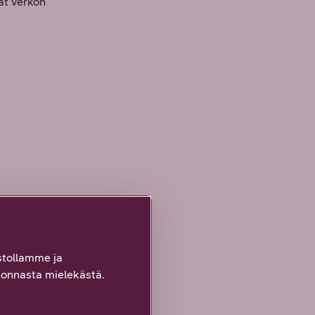
ät verkon
tollamme ja
onnasta mielekästä.
 ovat