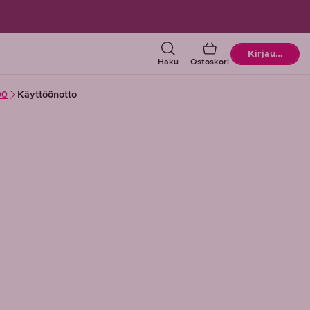
Ostoskori
Kirjaudu
Haku
Ostoskori
00
Käyttöönotto