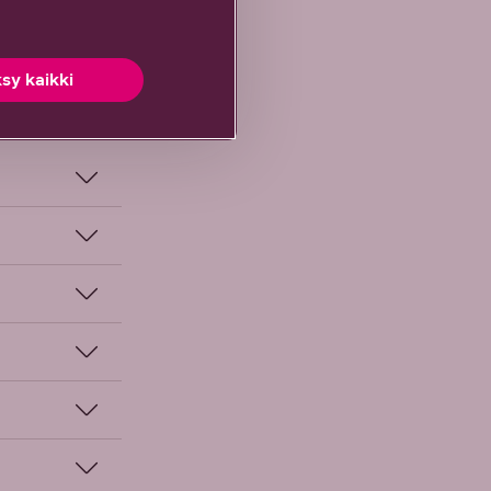
opeamman
aajuudella
huonontua
sy kaikki