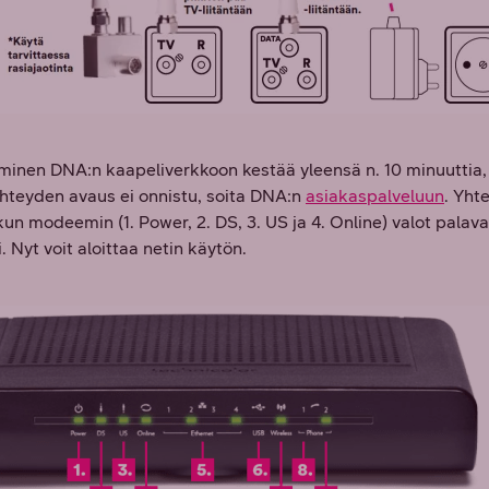
yminen DNA:n kaapeliverkkoon kestää yleensä n. 10 minuuttia,
 yhteyden avaus ei onnistu, soita DNA:n
asiakaspalveluun
. Yht
kun modeemin (1. Power, 2. DS, 3. US ja 4. Online) valot palava
. Nyt voit aloittaa netin käytön.