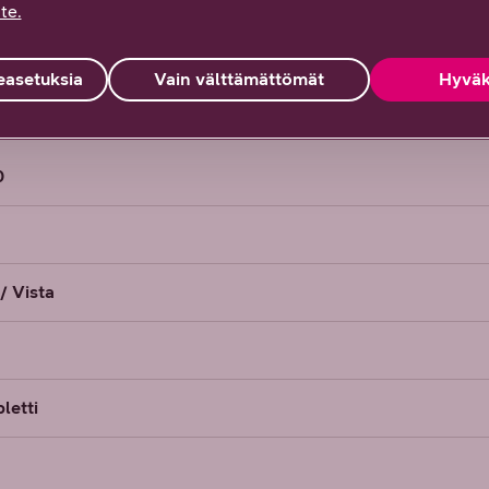
ena samannimisiä. Jos olet vaihtanut nimeä, valitse 5Ghz n
te.
saavuttamiseksi.Langattoman verkon nopeus paranee 5Ghz-t
äristössä on runsaasti muita verkkoja. Verkon kuuluvuus voi 
asetuksia
Vain välttämättömät
Hyväk
verkkoon nähden.
0
/ Vista
letti