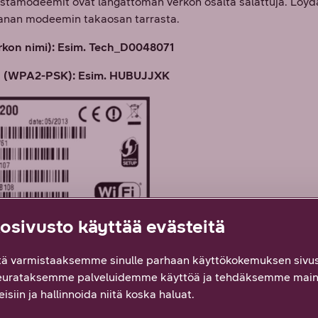
stamodeemit ovat langattoman verkon osalta salattuja. Löyd
sanan modeemin takaosan tarrasta.
rkon nimi): Esim. Tech_D0048071
a (WPA2-PSK): Esim. HUBUJJXK
sivusto käyttää evästeitä
ä varmistaaksemme sinulle parhaan käyttökokemuksen sivus
eurataksemme palveluidemme käyttöä ja tehdäksemme main
isiin ja hallinnoida niitä koska haluat.
Technicolor TC7200 5Ghz ja 2.4Ghz taajuudelliset WiFi-verkot