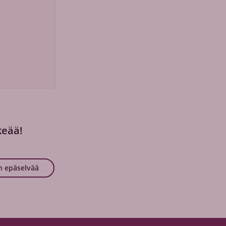
keää!
n epäselvää