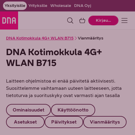
Yksityisille
Yrityksille
Wholesale
DNA Oyj
Ostoskori
Kirjaudu
DNA Kotimokkula 4G+ WLAN B715
Vianmääritys
DNA Kotimokkula 4G+
WLAN B715
Laitteen ohjelmistoa ei enää päivitetä aktiivisesti.
Suosittelemme vaihtamaan uuteen laitteeseen, jotta
tietoturva ja suorituskyky ovat varmasti ajan tasalla
Ominaisuudet
Käyttöönotto
Asetukset
Päivitykset
Vianmääritys