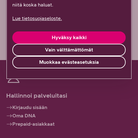
niitä koska haluat.
En lainkaan
Lue tietosuojaseloste.
Vähän epäselvää
Hyväksy kaikki
Vain välttämättömät
Muokkaa evästeasetuksia
Hallinnoi palveluitasi
Kirjaudu sisään
Oma DNA
Prepaid-asiakkaat