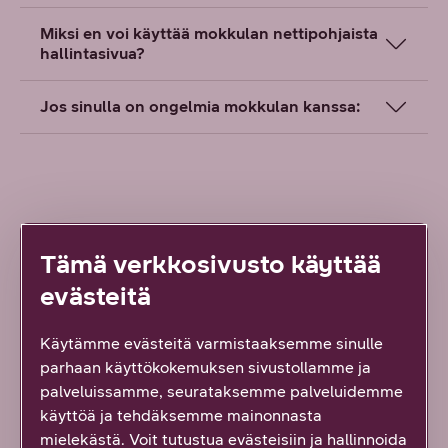
Miksi en voi käyttää mokkulan nettipohjaista
hallintasivua?
Jos sinulla on ongelmia mokkulan kanssa:
Tämä verkkosivusto käyttää
Löysitkö etsimäsi tiedon tältä sivulta?
evästeitä
Palautteesi on tärkeää!
17
vastausta
Käytämme evästeitä varmistaaksemme sinulle
parhaan käyttökokemuksen sivustollamme ja
Kyllä löysin
palveluissamme, seurataksemme palveluidemme
käyttöä ja tehdäksemme mainonnasta
Osittain
mielekästä. Voit tutustua evästeisiin ja hallinnoida