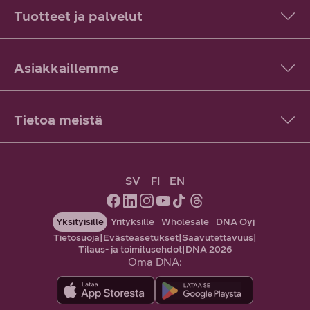
Tuotteet ja palvelut
Asiakkaillemme
Tietoa meistä
SV
FI
EN
Yksityisille
Yrityksille
Wholesale
DNA Oyj
Tietosuoja
|
Evästeasetukset
|
Saavutettavuus
|
Tilaus- ja toimitusehdot
|
DNA 2026
Oma DNA: