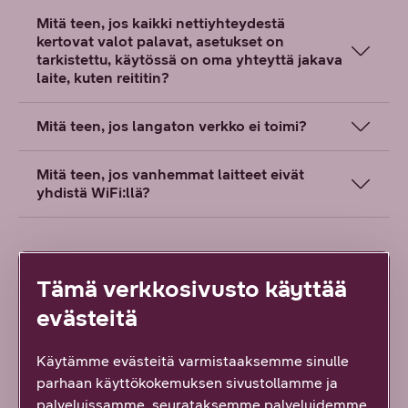
Mitä teen, jos kaikki nettiyhteydestä
kertovat valot palavat, asetukset on
tarkistettu, käytössä on oma yhteyttä jakava
laite, kuten reititin?
Mitä teen, jos langaton verkko ei toimi?
Mitä teen, jos vanhemmat laitteet eivät
yhdistä WiFi:llä?
Tämä verkkosivusto käyttää
evästeitä
Löysitkö etsimäsi tiedon tältä sivulta?
Käytämme evästeitä varmistaaksemme sinulle
Palautteesi on tärkeää!
parhaan käyttökokemuksen sivustollamme ja
359
vastausta
palveluissamme, seurataksemme palveluidemme