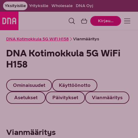
Yksityisille
Yrityksille
Wholesale
DNA Oyj
Ostoskori
Kirjaudu
DNA Kotimokkula 5G WiFi H158
Vianmääritys
DNA Kotimokkula 5G WiFi
H158
Ominaisuudet
Käyttöönotto
Asetukset
Päivitykset
Vianmääritys
Vianmääritys