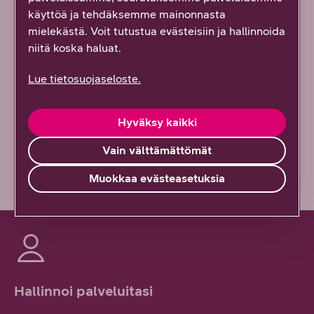
käyttöä ja tehdäksemme mainonnasta
mielekästä. Voit tutustua evästeisiin ja hallinnoida
Kyllä löysin
niitä koska haluat.
Osittain
Lue tietosuojaseloste.
En lainkaan
Hyväksy kaikki
Vähän epäselvää
Vain välttämättömät
Muokkaa evästeasetuksia
Hallinnoi palveluitasi