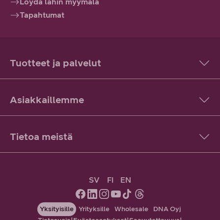
Löydä lähin myymälä
Tapahtumat
Tuotteet ja palvelut
Asiakkaillemme
Tietoa meistä
SV
FI
EN
Yksityisille
Yrityksille
Wholesale
DNA Oyj