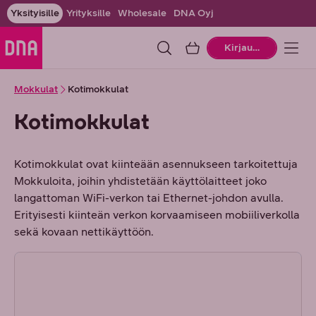
Yksityisille
Yrityksille
Wholesale
DNA Oyj
Ostoskori
Kirjaudu
Mokkulat
Kotimokkulat
Koti­mokkulat
Kotimokkulat ovat kiinteään asennukseen tarkoitettuja
Mokkuloita, joihin yhdistetään käyttölaitteet joko
langattoman WiFi-verkon tai Ethernet-johdon avulla.
Erityisesti kiinteän verkon korvaamiseen mobiiliverkolla
sekä kovaan nettikäyttöön.