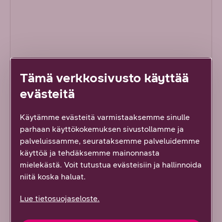
Tämä verkkosivusto käyttää
evästeitä
Käytämme evästeitä varmistaaksemme sinulle
parhaan käyttökokemuksen sivustollamme ja
palveluissamme, seurataksemme palveluidemme
käyttöä ja tehdäksemme mainonnasta
DNA Kotimokkula 4G WLAN B593S
mielekästä. Voit tutustua evästeisiin ja hallinnoida
niitä koska haluat.
Lue tietosuojaseloste.