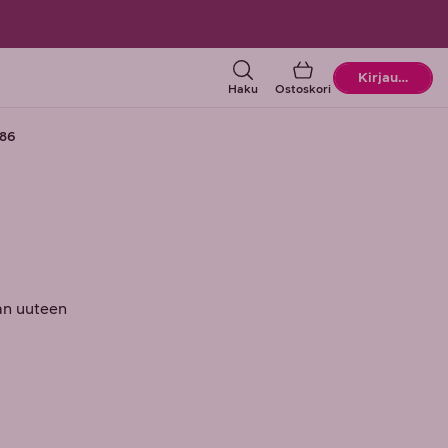
Ostoskori
Kirjaudu
Haku
Ostoskori
86
aan uuteen