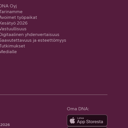
DNA Oyj
Tarinamme
Avoimet työpaikat
Kesätyö 2026
Vastuullisuus
Digitaalinen yhdenvertaisuus
Saavutettavuus ja esteettömyys
Tutkimukset
Medialle
Oma DNA:
 2026