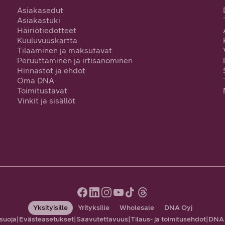
Asiakasedut
Asiakastuki
Häiriötiedotteet
Kuuluvuuskartta
Tilaaminen ja maksutavat
Peruuttaminen ja irtisanominen
Hinnastot ja ehdot
Oma DNA
Toimitustavat
Vinkit ja sisällöt
Yksityisille
Yrityksille
Wholesale
DNA Oyj
suoja
|
Evästeasetukset
|
Saavutettavuus
|
Tilaus- ja toimitusehdot
|
DNA