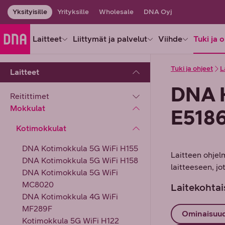
Yksityisille
Yrityksille
Wholesale
DNA Oyj
Laitteet
Liittymät ja palvelut
Viihde
Tuki ja 
Tuki ja ohjeet
L
Laitteet
DNA 
Reitittimet
Mokkulat
E518
Kotimokkulat
DNA Kotimokkula 5G WiFi H155
Laitteen ohjel
DNA Kotimokkula 5G WiFi H158
laitteeseen, jo
DNA Kotimokkula 5G WiFi
MC8020
Laitekohtai
DNA Kotimokkula 4G WiFi
MF289F
Ominaisuu
Kotimokkula 5G WiFi H122