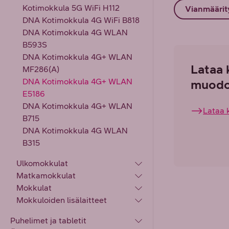
Kotimokkula 5G WiFi H112
Vianmäärit
DNA Kotimokkula 4G WiFi B818
DNA Kotimokkula 4G WLAN
B593S
DNA Kotimokkula 4G+ WLAN
Lataa 
MF286(A)
DNA Kotimokkula 4G+ WLAN
muodo
E5186
DNA Kotimokkula 4G+ WLAN
Lataa 
B715
DNA Kotimokkula 4G WLAN
B315
Ulkomokkulat
Matkamokkulat
Mokkulat
Mokkuloiden lisälaitteet
Puhelimet ja tabletit