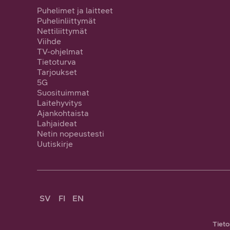
Puhelimet ja laitteet
Puhelinliittymät
Nettiliittymät
Viihde
TV-ohjelmat
Tietoturva
Tarjoukset
5G
Suosituimmat
Laitehyvitys
Ajankohtaista
Lahjaideat
Netin nopeustesti
Uutiskirje
SV
FI
EN
Tieto