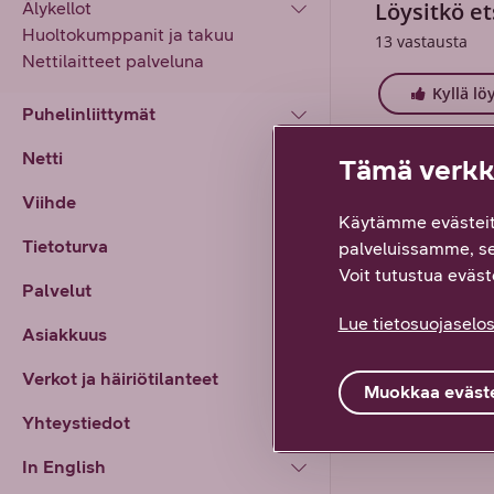
Löysitkö et
Älykellot
Huoltokumppanit ja takuu
13
vastausta
Nettilaitteet palveluna
Kyllä lö
Puhelinliittymät
Netti
Tämä verkko
Viihde
Käytämme evästeit
Tietoturva
palveluissamme, s
Voit tutustua eväste
Palvelut
Lue tietosuojaselos
Asiakkuus
Verkot ja häiriötilanteet
Muokkaa eväste
Yhteystiedot
In English