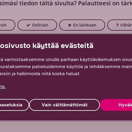
simäsi tiedon tältä sivulta? Palautteesi on tär
ysin
Osittain
En lainkaan
Vähän
sivusto käyttää evästeitä
ä varmistaaksemme sinulle parhaan käyttökokemuksen sivus
eurataksemme palveluidemme käyttöä ja tehdäksemme main
isiin ja hallinnoida niitä koska haluat.
te.
asetuksia
Vain välttämättömät
Hyväk