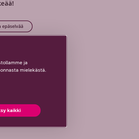
keää!
 epäselvää
tollamme ja
onnasta mielekästä.
sy kaikki