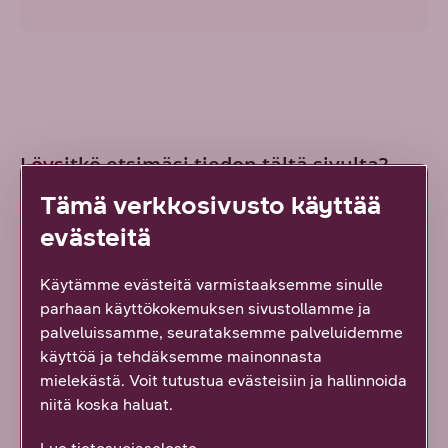
Löysitkö etsimäsi tiedon tältä sivulta?
Palautteesi on tärkeää!
Tämä verkkosivusto käyttää
13
vastausta
evästeitä
Kyllä löysin
Käytämme evästeitä varmistaaksemme sinulle
parhaan käyttökokemuksen sivustollamme ja
Osittain
palveluissamme, seurataksemme palveluidemme
käyttöä ja tehdäksemme mainonnasta
En lainkaan
mielekästä. Voit tutustua evästeisiin ja hallinnoida
niitä koska haluat.
Vähän epäselvää