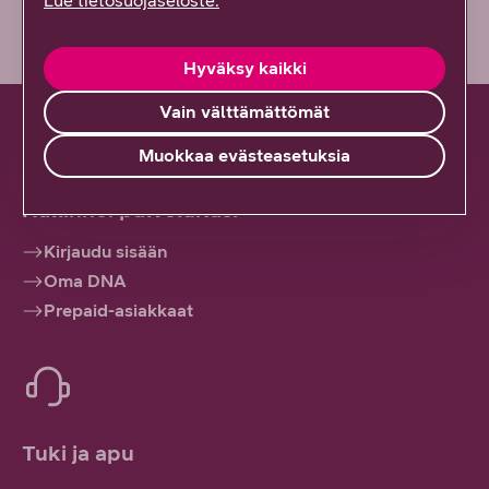
Lue tietosuojaseloste.
Hyväksy kaikki
Vain välttämättömät
Muokkaa evästeasetuksia
Hallinnoi palveluitasi
Kirjaudu sisään
Oma DNA
Prepaid-asiakkaat
Tuki ja apu