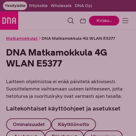
Yksityisille
Yrityksille
Wholesale
DNA Oyj
Ostoskori
Kirjaudu
Matkamokkulat
DNA Matkamokkula 4G WLAN E5377
DNA Matkamokkula 4G
WLAN E5377
Laitteen ohjelmistoa ei enää päivitetä aktiivisesti.
Suosittelemme vaihtamaan uuteen laitteeseen, jotta
tietoturva ja suorituskyky ovat varmasti ajan tasalla.
Laitekohtaiset käyttöohjeet ja asetukset
Ominaisuudet
Käyttöönotto