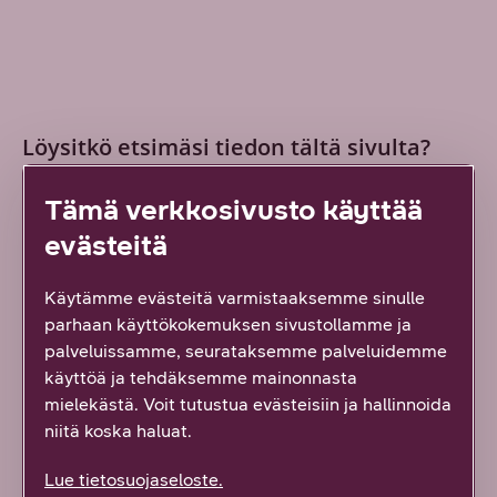
Löysitkö etsimäsi tiedon tältä sivulta?
Palautteesi on tärkeää!
Tämä verkkosivusto käyttää
2
vastausta
evästeitä
Kyllä löysin
Käytämme evästeitä varmistaaksemme sinulle
Osittain
parhaan käyttökokemuksen sivustollamme ja
palveluissamme, seurataksemme palveluidemme
En lainkaan
käyttöä ja tehdäksemme mainonnasta
mielekästä. Voit tutustua evästeisiin ja hallinnoida
niitä koska haluat.
Vähän epäselvää
Lue tietosuojaseloste.