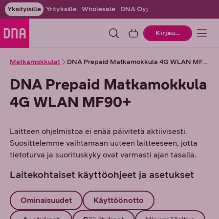
Yksityisille
Yrityksille
Wholesale
DNA Oyj
Ostoskori
Kirjaudu
Matkamokkulat
DNA Prepaid Matkamokkula 4G WLAN MF90+
DNA Prepaid Matkamokkula
4G WLAN MF90+
Laitteen ohjelmistoa ei enää päivitetä aktiivisesti.
Suosittelemme vaihtamaan uuteen laitteeseen, jotta
tietoturva ja suorituskyky ovat varmasti ajan tasalla.
Laitekohtaiset käyttöohjeet ja asetukset
Ominaisuudet
Käyttöönotto