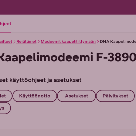
ohjeet
aitteet
Reitittimet
Modeemit kaapeliliittymään
DNA Kaapelimode
Kaapelimodeemi F-389
set käyttöohjeet ja asetukset
det
Käyttöönotto
Asetukset
Päivitykset
ys