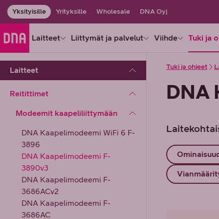
Yksityisille
Yrityksille
Wholesale
DNA Oyj
Laitteet
Liittymät ja palvelut
Viihde
Tuki ja 
Tuki ja ohjeet
L
Laitteet
DNA 
Reitittimet
Modeemit kaapeliliittymään
Laitekohtai
DNA Kaapelimodeemi WiFi 6 F-
3896
Ominaisuu
DNA Kaapelimodeemi F-
3890v3
Vianmäärit
DNA Kaapelimodeemi F-
3686ACv2
DNA Kaapelimodeemi F-
3686AC