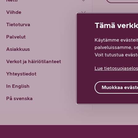
Viihde
Tämä verkko
Tietoturva
Palvelut
Käytämme evästeit
palveluissamme, s
Asiakkuus
Voit tutustua eväste
Verkot ja häiriötilanteet
Lue tietosuojaselos
Yhteystiedot
In English
Muokkaa eväste
På svenska