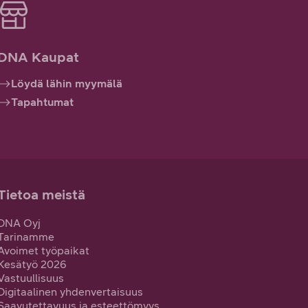
DNA Kaupat
Löydä lähin myymälä
Tapahtumat
Tietoa meistä
DNA Oyj
Tarinamme
Avoimet työpaikat
Kesätyö 2026
Vastuullisuus
Digitaalinen yhdenvertaisuus
Saavutettavuus ja esteettömyys