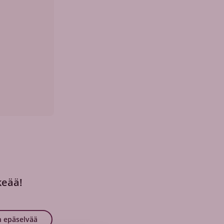
keää!
 epäselvää