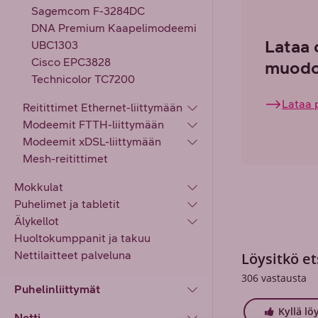
Sagemcom F-3284DC
DNA Premium Kaapelimodeemi
Lataa 
UBC1303
Cisco EPC3828
muodo
Technicolor TC7200
Lataa 
Reitittimet Ethernet-liittymään
Modeemit FTTH-liittymään
Modeemit xDSL-liittymään
Mesh-reitittimet
Mokkulat
Puhelimet ja tabletit
Älykellot
Huoltokumppanit ja takuu
Nettilaitteet palveluna
Löysitkö et
306
vastausta
Puhelinliittymät
Kyllä lö
Netti