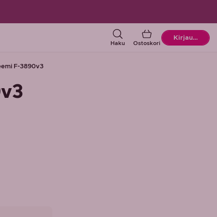
Ostoskori
Kirjaudu
Haku
Ostoskori
emi F-3890v3
0v3