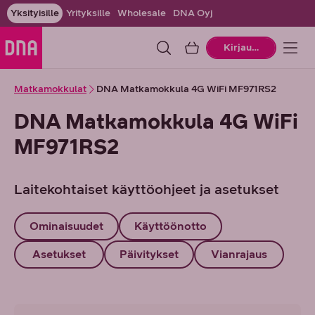
Yksityisille
Yrityksille
Wholesale
DNA Oyj
Ostoskori
Kirjaudu
Matkamokkulat
DNA Matkamokkula 4G WiFi MF971RS2
DNA Matkamokkula 4G WiFi
MF971RS2
Laitekohtaiset käyttöohjeet ja asetukset
Ominaisuudet
Käyttöönotto
Asetukset
Päivitykset
Vianrajaus