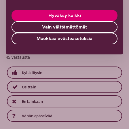
Hyväksy kaikki
Vain välttämättömät
Muokkaa evästeasetuksia
Löysitkö etsimäsi tiedon tältä sivulta?
Palautteesi on tärkeää!
45
vastausta
Kyllä löysin
Osittain
En lainkaan
Vähän epäselvää