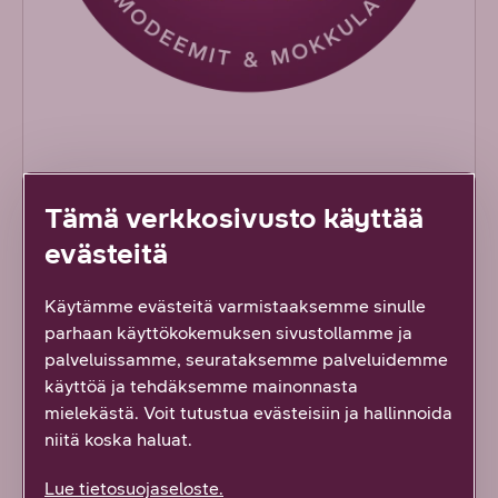
DNA Laatutakuu nettilaitteille
Tämä verkkosivusto käyttää
DNA Laatutakuu nettilaitteille, eli modeemeille ja
evästeitä
mokkuloille, varmistaa että saat luotettavan,
turvallisen ja suorituskykyisen netin. Helppo
Käytämme evästeitä varmistaaksemme sinulle
käyttöönotto, DNA:n verkkoon optimoitu
parhaan käyttökokemuksen sivustollamme ja
suorituskyky, jatkuvat päivitykset ja 3 vuoden
palveluissamme, seurataksemme palveluidemme
takuu takaavat mielenrauhan pitkälle
käyttöä ja tehdäksemme mainonnasta
tulevaisuuteen.
mielekästä. Voit tutustua evästeisiin ja hallinnoida
niitä koska haluat.
Lue lisää
Lue tietosuojaseloste.