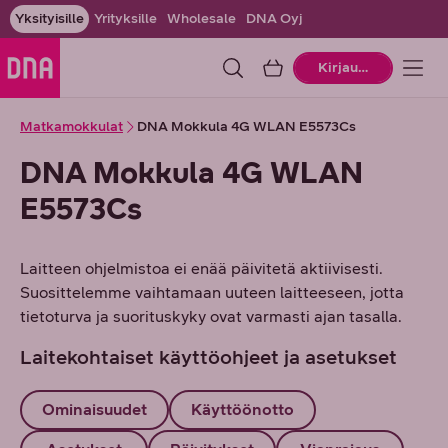
Yksityisille
Yrityksille
Wholesale
DNA Oyj
Ostoskori
Kirjaudu
Matkamokkulat
DNA Mokkula 4G WLAN E5573Cs
DNA Mokkula 4G WLAN
E5573Cs
Laitteen ohjelmistoa ei enää päivitetä aktiivisesti.
Suosittelemme vaihtamaan uuteen laitteeseen, jotta
tietoturva ja suorituskyky ovat varmasti ajan tasalla.
Laitekohtaiset käyttöohjeet ja asetukset
Ominaisuudet
Käyttöönotto