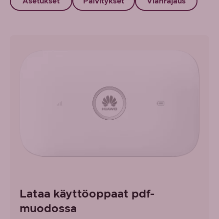
Asetukset
Päivitykset
Vianrajaus
Lataa käyttöoppaat pdf-
muodossa