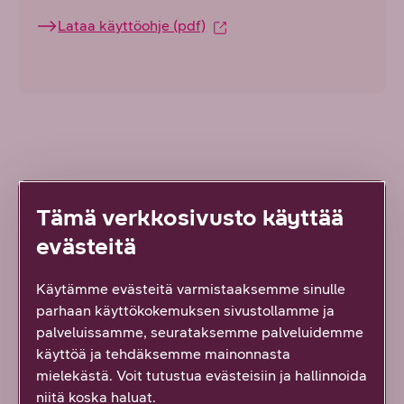
Lataa käyttöohje (pdf)
Löysitkö etsimäsi tiedon tältä sivulta?
Tämä verkkosivusto käyttää
Palautteesi on tärkeää!
evästeitä
9
vastausta
Käytämme evästeitä varmistaaksemme sinulle
Kyllä löysin
parhaan käyttökokemuksen sivustollamme ja
palveluissamme, seurataksemme palveluidemme
Osittain
käyttöä ja tehdäksemme mainonnasta
mielekästä. Voit tutustua evästeisiin ja hallinnoida
niitä koska haluat.
En lainkaan