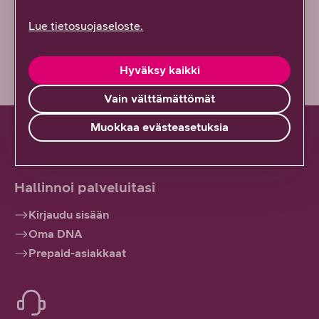
Lue tietosuojaseloste.
Vähän epäselvää
Hyväksy kaikki
Vain välttämättömät
Muokkaa evästeasetuksia
Hallinnoi palveluitasi
Kirjaudu sisään
Oma DNA
Prepaid-asiakkaat