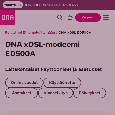
Yksityisille
Yrityksille
Wholesale
DNA Oyj
Ostoskori
Kirjaudu
Reitittimet Ethernet-liittymään
DNA xDSL ED500A
DNA xDSL-modeemi
ED500A
Laitekohtaiset käyttöohjeet ja asetukset
Ominaisuudet
Käyttöönotto
Asetukset
Vianselvitys
Päivitykset