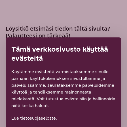
Löysitkö etsimäsi tiedon tältä sivulta?
Palautteesi on tärkeää!
4
vastausta
Tämä verkkosivusto käyttää
evästeitä
Kyllä löysin
Käytämme evästeitä varmistaaksemme sinulle
Osittain
parhaan käyttökokemuksen sivustollamme ja
palveluissamme, seurataksemme palveluidemme
En lainkaan
käyttöä ja tehdäksemme mainonnasta
mielekästä. Voit tutustua evästeisiin ja hallinnoida
Vähän epäselvää
niitä koska haluat.
Lue tietosuojaseloste.