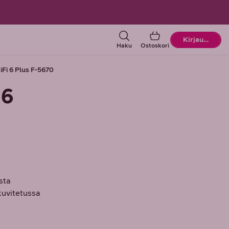
Ostoskori
Kirjaudu
Haku
Ostoskori
Fi 6 Plus F-5670
 6
sta
kuvitetussa