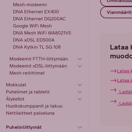
Ominaisuu
Mesh-modeemi
DNA Ethernet EX400
Vianmäärit
DNA Ethernet DG200AC
Google WiFi Mesh
DNA Mesh WiFi WA8021V5
DNA xDSL ED500A
Lataa 
DNA Kytkin TL SG 108
muodo
Modeemit FTTH-liittymään
Modeemit xDSL-liittymään
Lataa 
Mesh-reitittimet
Lataa 
Mokkulat
Puhelimet ja tabletit
Ladda 
Älykellot
Ladda 
Huoltokumppanit ja takuu
Nettilaitteet palveluna
Puhelinliittymät