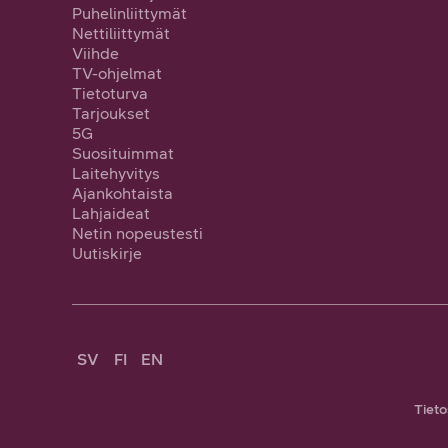
Puhelinliittymät
Nettiliittymät
Viihde
TV-ohjelmat
Tietoturva
Tarjoukset
5G
Suosituimmat
Laitehyvitys
Ajankohtaista
Lahjaideat
Netin nopeustesti
Uutiskirje
SV
FI
EN
Tieto