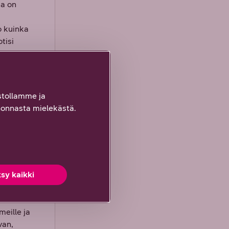
ka on
o kuinka
tisi
Ethernet-
tollamme ja
onnasta mielekästä.
sy kaikki
ille
meille ja
van,