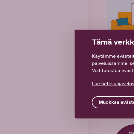
Tämä verkko
Käytämme evästeit
palveluissamme, s
Voit tutustua eväste
Lue tietosuojaselos
Muokkaa eväste