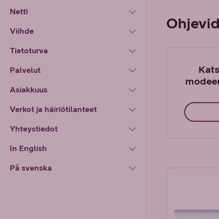
Netti
Ohjevi
Viihde
Tietoturva
Kats
Palvelut
modeem
Asiakkuus
Verkot ja häiriötilanteet
Yhteystiedot
In English
På svenska