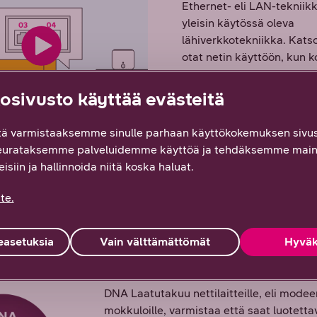
Ethernet- eli LAN-tekniik
yleisin käytössä oleva
lähiverkkotekniikka. Kats
otat netin käyttöön, kun ko
sisäverkko on toteutettu 
tekniikalla.
sivusto käyttää evästeitä
Katso video
ä varmistaaksemme sinulle parhaan käyttökokemuksen sivus
eurataksemme palveluidemme käyttöä ja tehdäksemme main
isiin ja hallinnoida niitä koska haluat.
te.
asetuksia
Vain välttämättömät
Hyväk
DNA Laatutakuu nettilaitte
DNA Laatutakuu nettilaitteille, eli modee
mokkuloille, varmistaa että saat luotetta