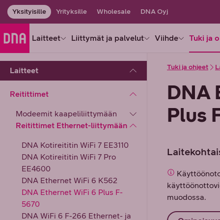
Yksityisille
Yrityksille
Wholesale
DNA Oyj
Laitteet
Liittymät ja palvelut
Viihde
Tuki ja 
Tuki ja ohjeet
L
Laitteet
DNA E
Reitittimet
Plus 
Modeemit kaapeliliittymään
Reitittimet Ethernet-liittymään
DNA Kotireititin WiFi 7 EE3110
Laitekohtai
DNA Kotireititin WiFi 7 Pro
EE4600
Käyttöönoto
DNA Ethernet WiFi 6 K562
käyttöönottovi
DNA Ethernet WiFi 6 Plus F-
muodossa.
5670
DNA WiFi 6 F-266 Ethernet- ja