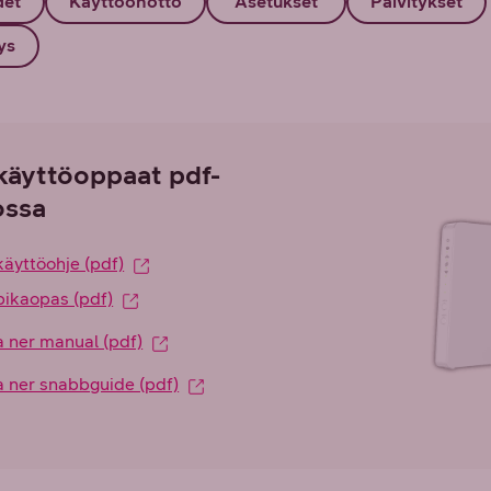
det
Käyttöönotto
Asetukset
Päivitykset
ys
käyttöoppaat pdf-
ssa
käyttöohje (pdf)
pikaopas (pdf)
ner manual (pdf)
ner snabbguide (pdf)