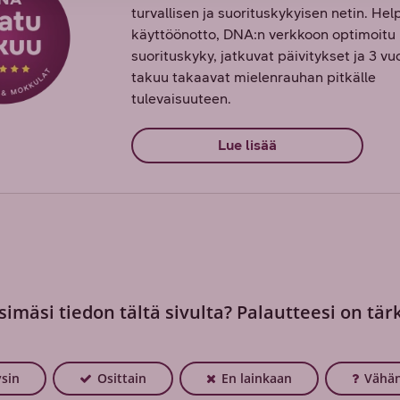
turvallisen ja suorituskykyisen netin. He
käyttöönotto, DNA:n verkkoon optimoitu
suorituskyky, jatkuvat päivitykset ja 3 v
takuu takaavat mielenrauhan pitkälle
tulevaisuuteen.
Lue lisää
simäsi tiedon tältä sivulta? Palautteesi on tär
ysin
Osittain
En lainkaan
Vähän