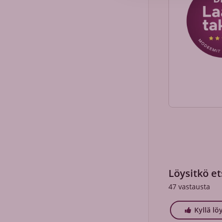
Löysitkö et
47
vastausta
Kyllä lö