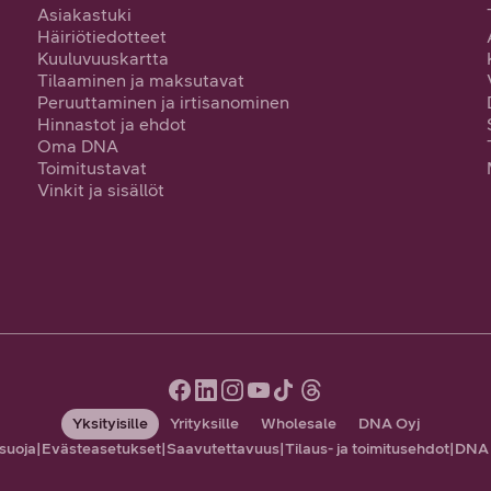
Asiakastuki
Häiriötiedotteet
Kuuluvuuskartta
Tilaaminen ja maksutavat
Peruuttaminen ja irtisanominen
Hinnastot ja ehdot
Oma DNA
Toimitustavat
Vinkit ja sisällöt
Yksityisille
Yrityksille
Wholesale
DNA Oyj
suoja
|
Evästeasetukset
|
Saavutettavuus
|
Tilaus- ja toimitusehdot
|
DNA