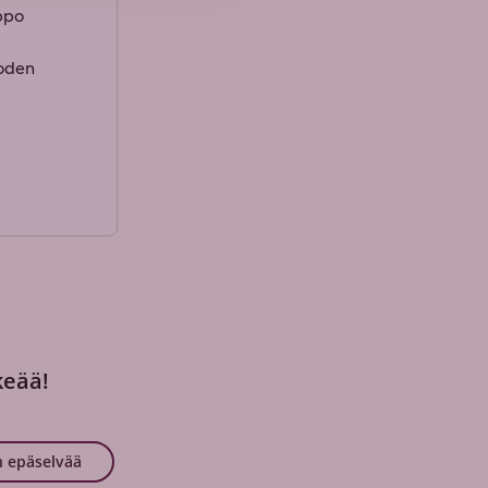
lppo
uoden
keää!
 epäselvää