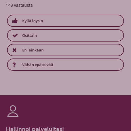
148
vastausta
Kyllä löysin
Osittain
En lainkaan
Vähän epäselvää
Hallinnoi palveluitasi