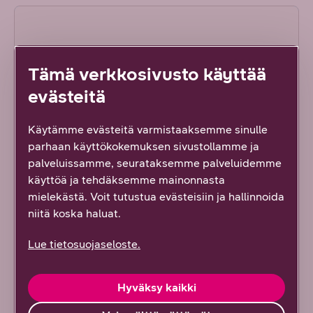
Tämä verkkosivusto käyttää
evästeitä
Käytämme evästeitä varmistaaksemme sinulle
parhaan käyttökokemuksen sivustollamme ja
palveluissamme, seurataksemme palveluidemme
käyttöä ja tehdäksemme mainonnasta
mielekästä. Voit tutustua evästeisiin ja hallinnoida
niitä koska haluat.
Lue tietosuojaseloste.
Google WiFi Mesh -järjestelmä
Hyväksy kaikki