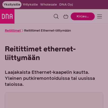
Yksityisille
Yrityksille
Wholesale
DNA Oyj
Ostoskori
Kirjaudu
Reitittimet
Reitittimet Ethernet-liittymään
Reitittimet ethernet-
liittymään
Laajakaista Ethernet-kaapelin kautta.
Yleinen putkiremontoiduissa tai uusissa
taloissa.