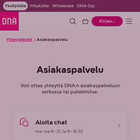
Yksityisille
Yrityksille
Wholesale
DNA Oyj
Ostoskori
Kirjaudu
Yhteystiedot
Asiakaspalvelu
Asiakaspalvelu
Voit ottaa yhteyttä DNA:n asiakaspalveluun
verkossa tai puhelimitse.
Aloita chat
ma–pe 8–21, la 9–16.30