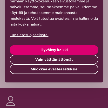
Löysitkö etsimäsi tiedon tältä sivulta?
parhaan käyttökokemuksen sivustollamme ja
Palautteesi on tärkeää!
palveluissamme, seurataksemme palveluidemme
käyttöä ja tehdäksemme mainonnasta
26637
vastausta
mielekästä. Voit tutustua evästeisiin ja hallinnoida
niitä koska haluat.
Kyllä löysin
Lue tietosuojaseloste.
Osittain
Hyväksy kaikki
En lainkaan
Vain välttämättömät
Vähän epäselvää
Muokkaa evästeasetuksia