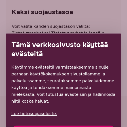
Kaksi suojaustasoa
Voit valita kahden suojastason väliltä:
Tietoturvauhat
tai
Tietoturvauhat ja lapsille
sopimaton sisältö
. Voit vaihtaa tasoja silloin, kun
Tämä verkkosivusto käyttää
haluat tai kytkeä suojauksen välillä pois päältä.
evästeitä
Laajempi suojaustaso suodattaa myös väkivaltaa,
aikuisviihdettä, uhkapelejä ja huumeita
Käytämme evästeitä varmistaaksemme sinulle
käsittelevät sivut.
parhaan käyttökokemuksen sivustollamme ja
palveluissamme, seurataksemme palveluidemme
käyttöä ja tehdäksemme mainonnasta
mielekästä. Voit tutustua evästeisiin ja hallinnoida
niitä koska haluat.
Lue tietosuojaseloste.
Usein kysyttyä DNA