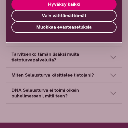
Selausturvasta
Hyväksy kaikki
Vain välttämättömät
Miten aloitan palvelun käytön?
Muokkaa evästeasetuksia
Mistä tiedän, että palvelu on estänyt sivun?
Tarvitsenko tämän lisäksi muita
tietoturvapalveluita?
Miten Selausturva käsittelee tietojani?
DNA Selausturva ei toimi oikein
puhelimessani, mitä teen?