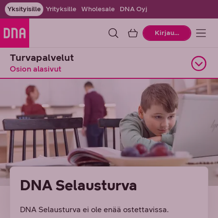
Yksityisille
Yrityksille
Wholesale
DNA Oyj
Ostoskori
Kirjaudu
Turvapalvelut
Osion alasivut
Avaa alasivuvalikko
DNA Selausturva
DNA Selausturva ei ole enää ostettavissa.