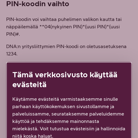
PIN-koodin vaihto
PIN-koodin voi vaihtaa puhelimen valikon kautta tai
näppäilemällä **04(nykyinen PIN)*(uusi PIN)*(uusi
PIN)#.
DNA:n yritysliittymien PIN-koodi on oletusasetuksena
1234.
Tämä verkkosivusto käyttää
evästeitä
Käytämme evästeitä varmistaaksemme sinulle
Löysitkö etsimäsi tiedon tältä sivulta?
parhaan käyttökokemuksen sivustollamme ja
Palautteesi on tärkeää!
palveluissamme, seurataksemme palveluidemme
231
vastausta
käyttöä ja tehdäksemme mainonnasta
mielekästä. Voit tutustua evästeisiin ja hallinnoida
niitä koska haluat.
Kyllä löysin