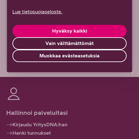
Lue tietosuojaseloste.
Osittain
En lainkaan
Hyväksy kaikki
Vain välttämättömät
Vähän epäselvää
Muokkaa evästeasetuksia
Hallinnoi palveluitasi
Kirjaudu YritysDNA:han
Hanki tunnukset