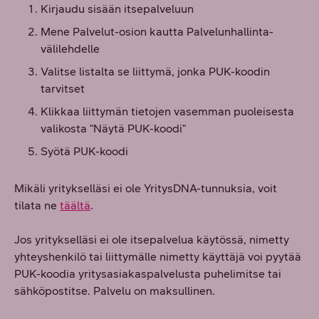
Kirjaudu sisään itsepalveluun
Mene Palvelut-osion kautta Palvelunhallinta-
välilehdelle
Valitse listalta se liittymä, jonka PUK-koodin
tarvitset
Klikkaa liittymän tietojen vasemman puoleisesta
valikosta "Näytä PUK-koodi"
Syötä PUK-koodi
Mikäli yritykselläsi ei ole YritysDNA-tunnuksia, voit
tilata ne
täältä
.
Jos yritykselläsi ei ole itsepalvelua käytössä, nimetty
yhteyshenkilö tai liittymälle nimetty käyttäjä voi pyytää
PUK-koodia yritysasiakaspalvelusta puhelimitse tai
sähköpostitse. Palvelu on maksullinen.