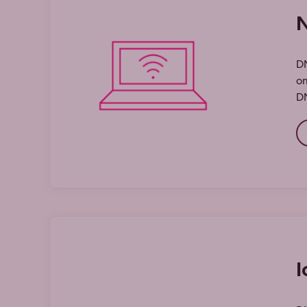
N
DN
om
DN
I