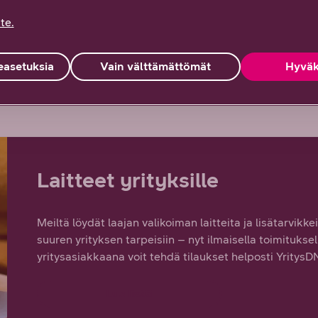
te.
SIM-kortin voin valita yritysliittymään?
asetuksia
Vain välttämättömät
Hyväk
Laitteet yrityksille
Meiltä löydät laajan valikoiman laitteita ja lisätarvikke
suuren yrityksen tarpeisiin – nyt ilmaisella toimitukse
yritysasiakkaana voit tehdä tilaukset helposti Yritys
Lue lisää