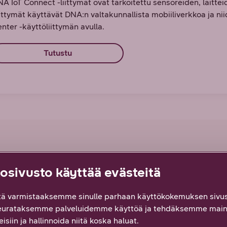
A IoT Connect -liittymät ovat tarkoitettu sensoreiden, laitteid
ittymät käyttävät DNA:n valtakunnallista mobiiliverkkoa ja ni
nter -käyttöliittymän avulla.
Tutustu
kysytyt kysymykset liittymistä
sivusto käyttää evästeitä
ä varmistaaksemme sinulle parhaan käyttökokemuksen sivus
itsen sopivan liittymän?
eurataksemme palveluidemme käyttöä ja tehdäksemme main
isiin ja hallinnoida niitä koska haluat.
alveluita liittymiin on saatavilla?