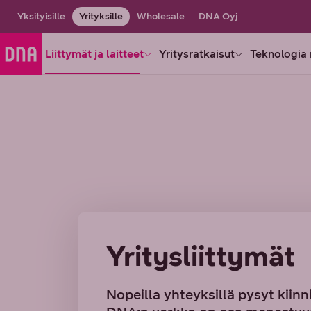
Yksityisille
Yrityksille
Wholesale
DNA Oyj
Liittymät ja laitteet
Yritysratkaisut
Teknologia 
Yritysliittymät
Nopeilla yhteyksillä pysyt kii