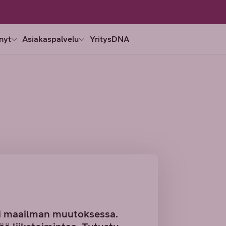
nyt
Asiakaspalvelu
YritysDNA
nni maailman muutoksessa.