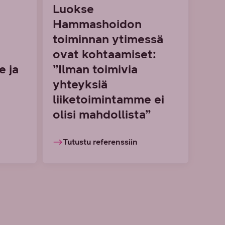
Luokse
Hammashoidon
toiminnan ytimessä
:
ovat kohtaamiset:
e ja
”Ilman toimivia
i
yhteyksiä
liiketoimintamme ei
olisi mahdollista”
Tutustu referenssiin