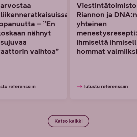
i arvostaa
Viestintätoimisto
oliikenneratkaisuissa
Riannon ja DNA:n
panuutta – ”En
yhteinen
koskaan nähnyt
menestysresepti
 sujuvaa
ihmiseltä ihmisell
aattorin vaihtoa”
hommat valmiiks
stu referenssiin
Tutustu referenssiin
Katso kaikki