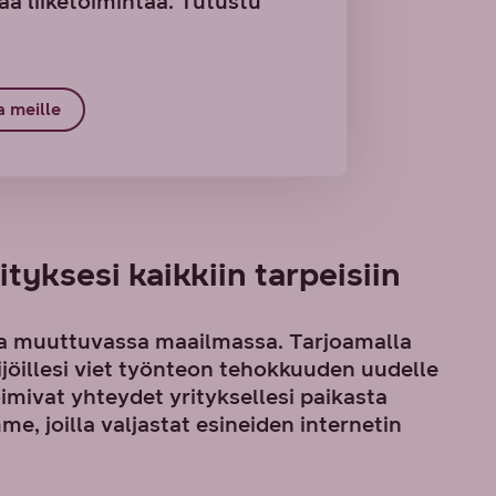
 liiketoimintaa. Tutustu
a meille
ityksesi kaikkiin tarpeisiin
ana muuttuvassa maailmassa. Tarjoamalla
ijöillesi viet työnteon tehokkuuden uudelle
toimivat yhteydet yrityksellesi paikasta
e, joilla valjastat esineiden internetin