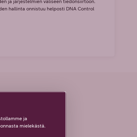
en ja järjestelmien väliseen tiedonsiirtoon.
iden hallinta onnistuu helposti DNA Control
tollamme ja
onnasta mielekästä.