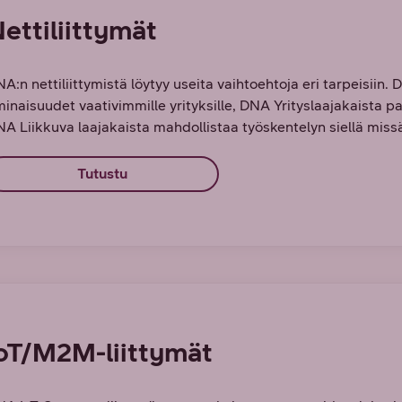
ettiliittymät
A:n nettiliittymistä löytyy useita vaihtoehtoja eri tarpeisiin.
inaisuudet vaativimmille yrityksille, DNA Yrityslaajakaista p
A Liikkuva laajakaista mahdollistaa työskentelyn siellä missä
Tutustu
oT/M2M-liittymät