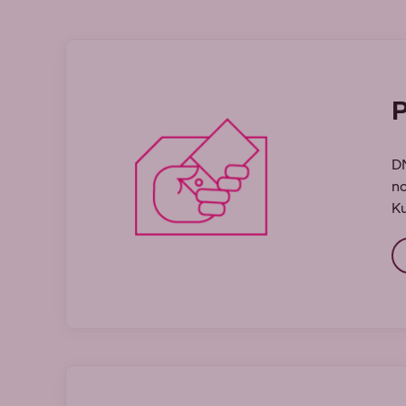
P
DN
no
Ku