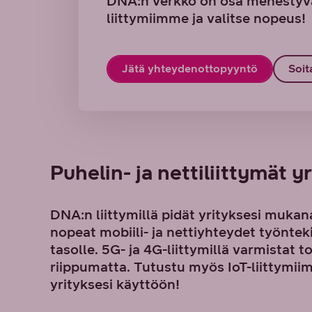
DNA:n verkko on osa menestyvää
liittymiimme ja valitse nopeus!
Jätä yhteydenottopyyntö
Soit
Puhelin- ja nettiliittymät yr
DNA:n liittymillä pidät yrityksesi muk
nopeat mobiili- ja nettiyhteydet työntek
tasolle. 5G- ja 4G-liittymillä varmistat 
riippumatta. Tutustu myös IoT-liittymiimm
yrityksesi käyttöön!