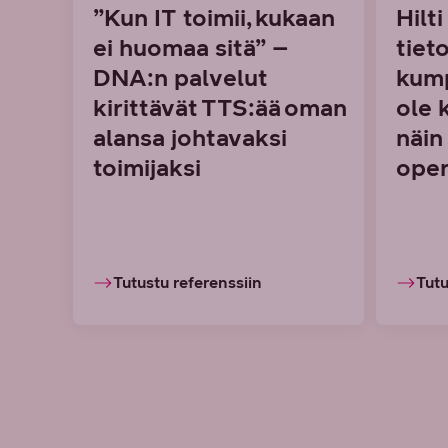
”Kun IT toimii, kukaan
Hilt
ei huomaa sitä” –
tiet
DNA:n palvelut
kump
kirittävät TTS:ää oman
ole 
alansa johtavaksi
näin
toimijaksi
oper
Tutustu referenssiin
Tutu