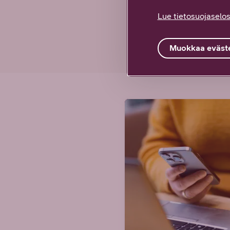
Lue tietosuojaselos
Millaisen 
Muokkaa eväste